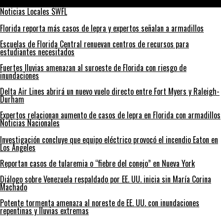
enfrentamientos
Noticias Locales SWFL
Florida reporta más casos de lepra y expertos señalan a armadillos
Escuelas de Florida Central renuevan centros de recursos para
estudiantes necesitados
Fuertes lluvias amenazan al suroeste de Florida con riesgo de
inundaciones
Delta Air Lines abrirá un nuevo vuelo directo entre Fort Myers y Raleigh-
Durham
Expertos relacionan aumento de casos de lepra en Florida con armadillos
Noticias Nacionales
Investigación concluye que equipo eléctrico provocó el incendio Eaton en
Los Ángeles
Reportan casos de tularemia o “fiebre del conejo” en Nueva York
Diálogo sobre Venezuela respaldado por EE. UU. inicia sin María Corina
Machado
Potente tormenta amenaza al noreste de EE. UU. con inundaciones
repentinas y lluvias extremas