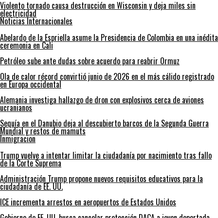
Violento tornado causa destrucción en Wisconsin y deja miles sin
electricidad
Noticias Internacionales
Abelardo de la Espriella asume la Presidencia de Colombia en una inédita
ceremonia en Cali
Petróleo sube ante dudas sobre acuerdo para reabrir Ormuz
Ola de calor récord convirtió junio de 2026 en el más cálido registrado
en Europa occidental
Alemania investiga hallazgo de dron con explosivos cerca de aviones
ucranianos
Sequía en el Danubio deja al descubierto barcos de la Segunda Guerra
Mundial y restos de mamuts
Inmigracion
Trump vuelve a intentar limitar la ciudadanía por nacimiento tras fallo
de la Corte Suprema
Administración Trump propone nuevos requisitos educativos para la
ciudadanía de EE. UU.
ICE incrementa arrestos en aeropuertos de Estados Unidos
Gobierno de EE. UU. busca cancelar protección DACA a joven deportada