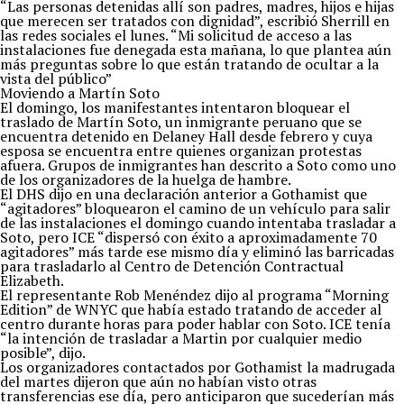
“Las personas detenidas allí son padres, madres, hijos e hijas
que merecen ser tratados con dignidad”, escribió Sherrill en
las redes sociales el lunes. “Mi solicitud de acceso a las
instalaciones fue denegada esta mañana, lo que plantea aún
más preguntas sobre lo que están tratando de ocultar a la
vista del público”
Moviendo a Martín Soto
El domingo, los manifestantes intentaron bloquear el
traslado de Martín Soto, un inmigrante peruano que se
encuentra detenido en Delaney Hall desde febrero y cuya
esposa se encuentra entre quienes organizan protestas
afuera. Grupos de inmigrantes han descrito a Soto como uno
de los organizadores de la huelga de hambre.
El DHS dijo en una declaración anterior a Gothamist que
“agitadores” bloquearon el camino de un vehículo para salir
de las instalaciones el domingo cuando intentaba trasladar a
Soto, pero ICE “dispersó con éxito a aproximadamente 70
agitadores” más tarde ese mismo día y eliminó las barricadas
para trasladarlo al Centro de Detención Contractual
Elizabeth.
El representante Rob Menéndez dijo al programa “Morning
Edition” de WNYC que había estado tratando de acceder al
centro durante horas para poder hablar con Soto. ICE tenía
“la intención de trasladar a Martin por cualquier medio
posible”, dijo.
Los organizadores contactados por Gothamist la madrugada
del martes dijeron que aún no habían visto otras
transferencias ese día, pero anticiparon que sucederían más