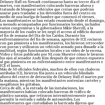
Delaney Hall en Newark continuaron hasta su tercer día el
martes, con manifestantes colocando barreras afuera y
tratando de bloquear vehículos que creían que podrían
usarse para trasladar a los detenidos fuera del centro en
medio de una huelga de hambre que comenzó el viernes.
Los manifestantes se han estado reuniendo desde el domingo,
a menudo acompañados por funcionarios locales, incluidos
varios congresistas y la gobernadora Mikie Sherrill, a la
mayoría de los cuales se les negó el acceso al edificio durante
el fin de semana del Día de los Caídos. Durante los
enfrentamientos del fin de semana, agentes de ICE rociaron
con gas pimienta a los manifestantes, los hicieron retroceder
con porras y utilizaron un vehículo armado para disuadir a la
multitud, según funcionarios locales y un video de la escena.
Vídeo y fotos publicado por NJ.com Muestre cómo le lavaron
los ojos al senador Andy Kim después de que estuvo expuesto
al gas pimienta en un enfrentamiento entre manifestantes e
ICE el lunes.
Más de 30 oficiales federales, muchos de ellos con chalecos
antibalas ICE, hicieron fila junto a un vehículo blindado
afuera del centro de detención de Delaney Hall el martes por
la mañana, mientras los manifestantes sostenían carteles y
megáfonos les gritaban.
Cerca de allí, a la entrada de las instalaciones, los
manifestantes habían colocado barreras de tráfico de
plástico naranja, que retiraron intermitentemente para
permitir la entrada y salida de automóviles. Los
manifestantes que custodiaban la barricada dijeron que