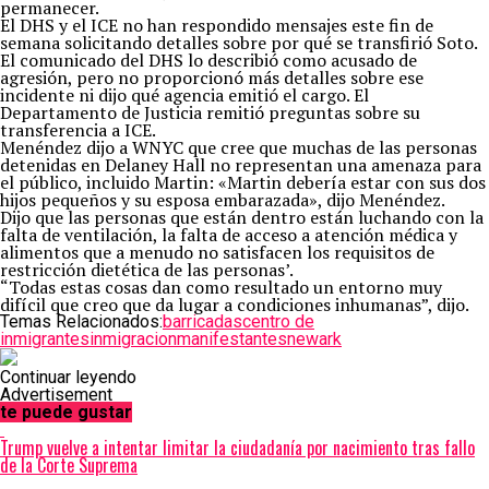
permanecer.
El DHS y el ICE no han respondido mensajes este fin de
semana solicitando detalles sobre por qué se transfirió Soto.
El comunicado del DHS lo describió como acusado de
agresión, pero no proporcionó más detalles sobre ese
incidente ni dijo qué agencia emitió el cargo. El
Departamento de Justicia remitió preguntas sobre su
transferencia a ICE.
Menéndez dijo a WNYC que cree que muchas de las personas
detenidas en Delaney Hall no representan una amenaza para
el público, incluido Martin: «Martin debería estar con sus dos
hijos pequeños y su esposa embarazada», dijo Menéndez.
Dijo que las personas que están dentro están luchando con la
falta de ventilación, la falta de acceso a atención médica y
alimentos que a menudo no satisfacen los requisitos de
restricción dietética de las personas’.
“Todas estas cosas dan como resultado un entorno muy
difícil que creo que da lugar a condiciones inhumanas”, dijo.
Temas Relacionados:
barricadas
centro de
inmigrantes
inmigracion
manifestantes
newark
Continuar leyendo
Advertisement
te puede gustar
Trump vuelve a intentar limitar la ciudadanía por nacimiento tras fallo
de la Corte Suprema