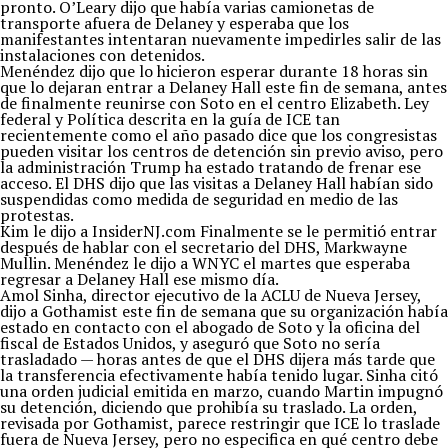
pronto. O’Leary dijo que había varias camionetas de
transporte afuera de Delaney y esperaba que los
manifestantes intentaran nuevamente impedirles salir de las
instalaciones con detenidos.
Menéndez dijo que lo hicieron esperar durante 18 horas sin
que lo dejaran entrar a Delaney Hall este fin de semana, antes
de finalmente reunirse con Soto en el centro Elizabeth. Ley
federal y Política descrita en la guía de ICE tan
recientemente como el año pasado dice que los congresistas
pueden visitar los centros de detención sin previo aviso, pero
la administración Trump ha estado tratando de frenar ese
acceso. El DHS dijo que las visitas a Delaney Hall habían sido
suspendidas como medida de seguridad en medio de las
protestas.
Kim le dijo a InsiderNJ.com Finalmente se le permitió entrar
después de hablar con el secretario del DHS, Markwayne
Mullin. Menéndez le dijo a WNYC el martes que esperaba
regresar a Delaney Hall ese mismo día.
Amol Sinha, director ejecutivo de la ACLU de Nueva Jersey,
dijo a Gothamist este fin de semana que su organización había
estado en contacto con el abogado de Soto y la oficina del
fiscal de Estados Unidos, y aseguró que Soto no sería
trasladado — horas antes de que el DHS dijera más tarde que
la transferencia efectivamente había tenido lugar. Sinha citó
una orden judicial emitida en marzo, cuando Martin impugnó
su detención, diciendo que prohibía su traslado. La orden,
revisada por Gothamist, parece restringir que ICE lo traslade
fuera de Nueva Jersey, pero no especifica en qué centro debe