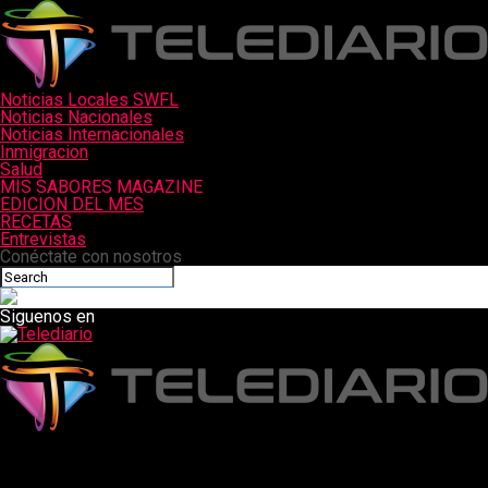
Noticias Locales SWFL
Noticias Nacionales
Noticias Internacionales
Inmigracion
Salud
MIS SABORES MAGAZINE
EDICION DEL MES
RECETAS
Entrevistas
Conéctate con nosotros
Siguenos en
Telediario
Manifestantes forman barricadas frente al centro de
inmigrantes de Newark el lunes después del fin de semana de