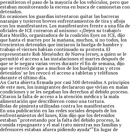
permitieron el paso de la mayoría de los vehículos, pero que
estaban monitoreando la escena en busca de camionetas con
detenidos.
En ocasiones los guardias intentaron quitar las barreras
naranjas y tuvieron breves enfrentamientos de tira y afloja
con los manifestantes. Los manifestantes frente a una fila de
oficiales de ICE corearon al unísono: «¡Dejen su trabajo!»
Kara Morillo, organizadora de la coalición Eyes on ICE, dijo
que hasta el martes por la mañana, muchos, si no todos, los
trescientos detenidos que iniciaron la huelga de hambre y
trabajo el viernes habían continuado su protesta. El
representante Rob Menéndez de Nueva Jersey, a quien se le
permitió el acceso a las instalaciones el martes después de
que se le negara varias veces durante el fin de semana, dijo
que se enteró de que a muchos de los huelguistas y otros
detenidos’ se les revocó el acceso a tabletas y teléfonos
durante el último día.
An Carta abierta firmada por casi 300 detenidos A principios
de este mes, los inmigrantes declararon que vivían en malas
condiciones y se les negaban los derechos al debido proceso.
Citaron la falta de acceso a la atención médica y la mala
alimentación que describieron como una tortura.
Bolas de pimienta utilizadas contra los manifestantes
En una publicación en las redes sociales después de los
enfrentamientos del lunes, Kim dijo que los detenidos
estaban “protestando por la falta del debido proceso, la
comida repugnante y el mal trato mientras sus familias y
defensores estaban afuera pidiendo ayuda”“En lugar de