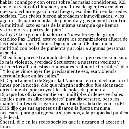
hablar conmigo y con otros sobre las malas condiciones, ICE
envió un vehículo blindado y una línea de agentes armados
que solo echaron gasolina al fuego”, escribió Kim en las redes
sociales. “Los civiles fueron abordados y inmovilizados, y los
agentes dispararon bolas de pimienta y gas pimienta contra
la multitud. Esto es más de la misma anarquía que hemos
visto en otras partes del país.”
Kathy O’Leary, coordinadora en Nueva Jersey del grupo
católico Pax Christi, estuvo entre los organizadores afuera de
las instalaciones el lunes. Dijo que vio a ICE atacar a la
multitud con bolas de pimienta y arrojar a algunas personas
al suelo.
“El edificio parece tranquilo desde fuera, pero es en sí mismo
lo más violento, ¿verdad? Secuestrar a nuestros vecinos y
retenerlos allí en estas condiciones realmente horribles”, dijo.
“Y lo que vimos ayer fue precisamente eso, esa violencia
derramándose en las calles.”
El Departamento de Seguridad Nacional, en un declaración el
lunes por la noche, dijo que ningún individuo fue alcanzado
directamente por proyectiles de bolas de pimienta.
Dijo que los oficiales emitieron “múltiples órdenes verbales
legales para los alborotadores” para dispersarse, pero los
manifestantes obstruyeron las rutas de salida del centro. El
DHS dijo que sus agentes utilizaron la fuerza mínima
necesaria para protegerse a sí mismos, a la propiedad pública
y federal.
Sherrill dijo en las redes sociales que le negaron el acceso el
lunes.