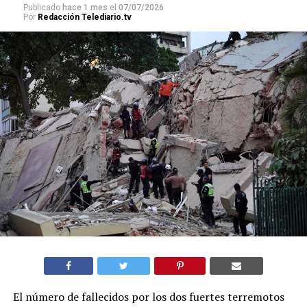
Publicado
hace 1 mes
el
07/07/2026
Por
Redacción Telediario.tv
El número de fallecidos por los dos fuertes terremotos