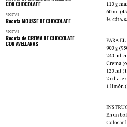
CON CHOCOLATE
110 g ma
60 ml (45
RECETAS
¼ cdta. s
Receta MOUSSE DE CHOCOLATE
RECETAS
Receta de CREMA DE CHOCOLATE
PARA EL
CON AVELLANAS
900 g (9
240 ml c
Crema (o
120 ml (1
2 cdta. e
1 limón (
INSTRU
En un bol
Colocar 