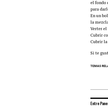
el fondo 
para darl
En un bol
la mezcl
Verter el
Cubrir co
Cubrir la
Si te gus
TEMAS REL
Entre Pane