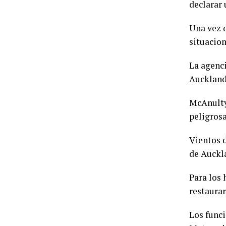
declarar 
Una vez 
situacion
La agenc
Auckland,
McAnulty 
peligrosa
Vientos d
de Auckla
Para los 
restaurar
Los func