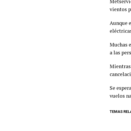
Metservic
vientos 
Aunque el
eléctrica
Muchas es
a las per
Mientras 
cancelaci
Se espera
vuelos na
TEMAS REL