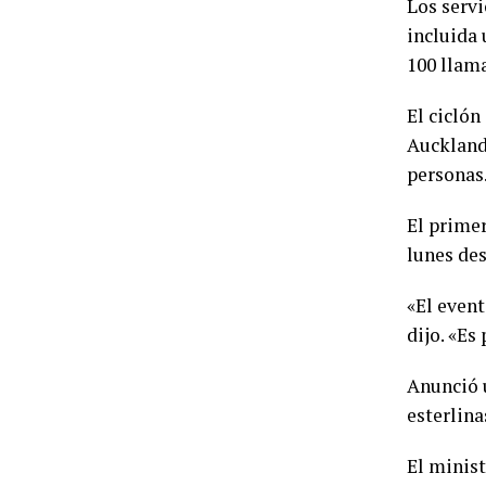
Los serv
incluida 
100 llam
El cicló
Auckland
personas
El primer
lunes des
«El event
dijo. «Es
Anunció u
esterlina
El minist