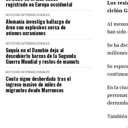
Los resi
registrado en Europa occidental
ciclón G
NOTICIAS INTERNACIONALES
Alemania investiga hallazgo de
Al menos 
dron con explosivos cerca de
han sido 
aviones ucranianos
NOTICIAS INTERNACIONALES
Se ha dec
Sequía en el Danubio deja al
millones 
descubierto barcos de la Segunda
Guerra Mundial y restos de mamuts
Se espera
NOTICIAS INTERNACIONALES
continuar
Ceuta sigue desbordada tras el
ingreso masivo de miles de
En la ci
migrantes desde Marruecos
personas 
derrumba
También s