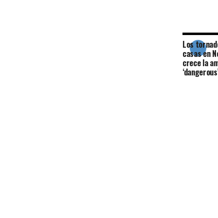
Los tornad
casas en N
crece la a
‘dangerous