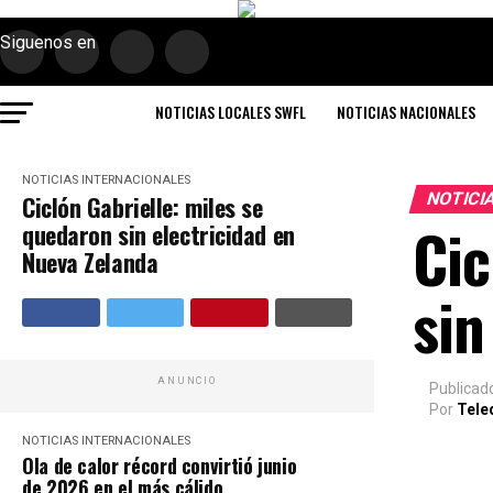
Siguenos en
NOTICIAS LOCALES SWFL
NOTICIAS NACIONALES
NOTICIAS INTERNACIONALES
NOTICI
Ciclón Gabrielle: miles se
Cic
quedaron sin electricidad en
Nueva Zelanda
sin
ANUNCIO
Publicad
Por
Tele
NOTICIAS INTERNACIONALES
Ola de calor récord convirtió junio
de 2026 en el más cálido