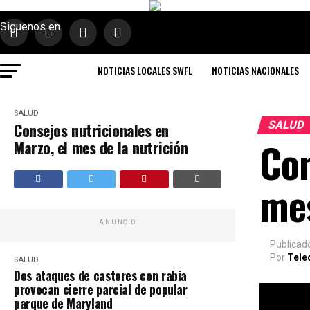
Siguenos en
NOTICIAS LOCALES SWFL
NOTICIAS NACIONALES
SALUD
SALUD
Consejos nutricionales en
Con
Marzo, el mes de la nutrición
mes
ANUNCIO
Publicad
Por
Tele
SALUD
Dos ataques de castores con rabia
provocan cierre parcial de popular
parque de Maryland