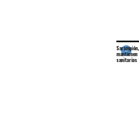
Sarampión,
mantienen 
sanitarias