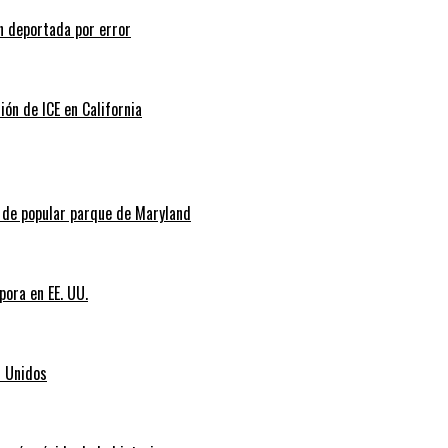
n deportada por error
ión de ICE en California
l de popular parque de Maryland
pora en EE. UU.
s Unidos