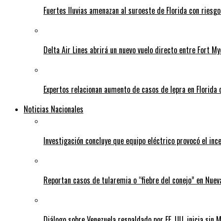
Fuertes lluvias amenazan al suroeste de Florida con riesg
Delta Air Lines abrirá un nuevo vuelo directo entre Fort 
Expertos relacionan aumento de casos de lepra en Florida 
Noticias Nacionales
Investigación concluye que equipo eléctrico provocó el inc
Reportan casos de tularemia o “fiebre del conejo” en Nuev
Diálogo sobre Venezuela respaldado por EE. UU. inicia sin