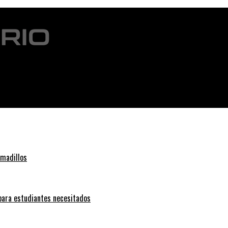
 devastación
rmadillos
 para estudiantes necesitados