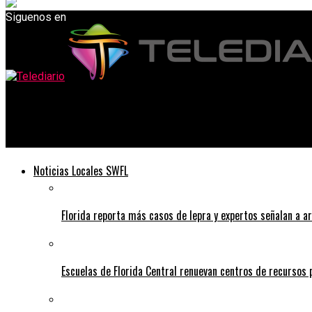
Siguenos en
Telediario
Enorme acuario de Berlín revienta, desatando una inundación de
Noticias Locales SWFL
Florida reporta más casos de lepra y expertos señalan a a
Escuelas de Florida Central renuevan centros de recursos