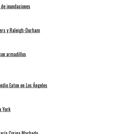
o de inundaciones
Myers y Raleigh-Durham
con armadillos
endio Eaton en Los Ángeles
a York
 María Corina Machado