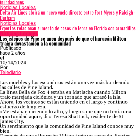
inundaciones
Noticias Locales
Delta Air Lines abrirá un nuevo vuelo directo entre Fort Myers y Raleigh-
Durham
Noticias Locales
Expertos relacionan aumento de casos de lepra en Florida con armadillos
Noticias Locales
Los isleños de Pine se unen después de que el huracán Milton
traiga devastación a la comunidad
Publicado
hace 2 años
el
10/14/2024
Por
Telediario
Los muebles y los escombros están una vez más bordeando
las calles de Pine Island.
La línea Bella de Fox 4 estaba en Matlacha cuando Milton
trajo marejada ciclónica y un tornado que arrasó la isla.
Ahora, los vecinos se están uniendo en el largo y continuo
esfuerzo de limpieza.
«Me estaban diciendo lo alto, y luego supe que no tenía una
oportunidad aquí», dijo Teresa Shattuck, residente de St
James City.
Un sentimiento que la comunidad de Pine Island conoce muy
bien.
Después de que el huracán Milton trajo un tornado, fuertes