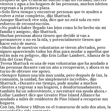
vientos y agua a los hogares de las personas, muchos isleños
regresan a la primera plaza.
«Solo lleva tiempo y encontrar personas que te ayuden a
volver a estar completo», dijo Shattuck.
Aunque Shattuck vive sola, dice que no está sola en este
esfuerzo de reconstrucción.
«No podría haber llegado tan lejos como lo he hecho sin mi
familia y amigos», dijo Shattuck.
Muchas personas ahora tienen que decidir si van a
permanecer o no en la isla, y potencialmente tienen que
hacer esto de nuevo.
«Muchos de nuestros voluntarios se vieron afectados, pero
siguen apareciendo todos los días para ayudar a aquellos que
están más en peligro», dijo Erin Lollar-Lambert, Alianza de la
Isla del Gran Pino.
Teresa Shattuck es una de esas voluntarias que ha ayudado a
las personas durante casi un año a recuperarse, y ahora es su
turno de obtener ese apoyo.
«Siempre fuimos una isla muy unida, pero después de Ian, la
comunión, la unidad, fue simplemente increíble», dijo
Shattuck. «Durante ese tiempo, pude ayudar a muchos
clientes a regresar a sus hogares, y desafortunadamente,
también fui un sobreviviente, y necesitaré esa ayuda ahora.»
Lollar-Lambert dice que Greater Pine Island Alliance ha
ayudado a miles de residentes de Pine Island a recuperar sus
hogares.
Con Ian, Helene y Milton en el transcurso de solo dos años, la
necesidad ha sido constante.