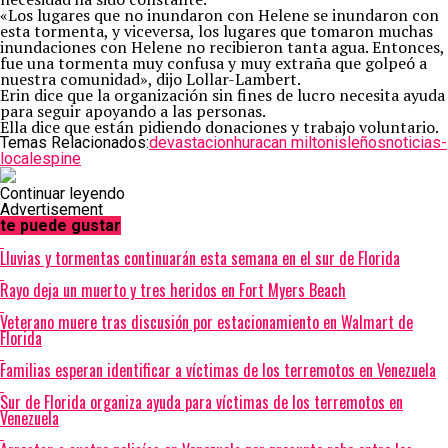
«Los lugares que no inundaron con Helene se inundaron con
esta tormenta, y viceversa, los lugares que tomaron muchas
inundaciones con Helene no recibieron tanta agua. Entonces,
fue una tormenta muy confusa y muy extraña que golpeó a
nuestra comunidad», dijo Lollar-Lambert.
Erin dice que la organización sin fines de lucro necesita ayuda
para seguir apoyando a las personas.
Ella dice que están pidiendo donaciones y trabajo voluntario.
Temas Relacionados:
devastacion
huracan milton
isleños
noticias-
locales
pine
Continuar leyendo
Advertisement
te puede gustar
Lluvias y tormentas continuarán esta semana en el sur de Florida
Rayo deja un muerto y tres heridos en Fort Myers Beach
Veterano muere tras discusión por estacionamiento en Walmart de
Florida
Familias esperan identificar a víctimas de los terremotos en Venezuela
Sur de Florida organiza ayuda para víctimas de los terremotos en
Venezuela