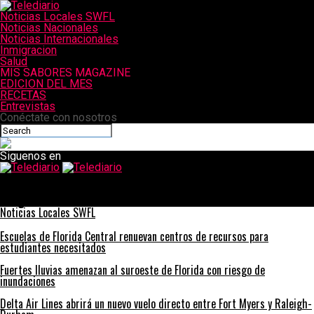
Noticias Locales SWFL
Noticias Nacionales
Noticias Internacionales
Inmigracion
Salud
MIS SABORES MAGAZINE
EDICION DEL MES
RECETAS
Entrevistas
Conéctate con nosotros
Siguenos en
Telediario
Los isleños de Pine se unen después de que el huracán Milton
traiga devastación a la comunidad
Noticias Locales SWFL
Escuelas de Florida Central renuevan centros de recursos para
estudiantes necesitados
Fuertes lluvias amenazan al suroeste de Florida con riesgo de
inundaciones
Delta Air Lines abrirá un nuevo vuelo directo entre Fort Myers y Raleigh-