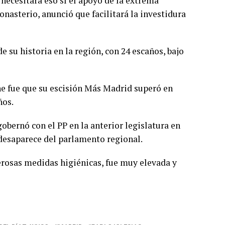
P necesitará eso sí el apoyo de la extrema
onasterio, anunció que facilitará la investidura
de su historia en la región, con 24 escaños, bajo
he fue que su escisión Más Madrid superó en
ños.
obernó con el PP en la anterior legislatura en
, desaparece del parlamento regional.
erosas medidas higiénicas, fue muy elevada y