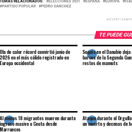
TEMAS RELACIONADOS:
ELECCIONES 2021
ESPAÑA
EUROPA
ISA
PARTIDO POPULAR
PEDRO SÁNCHEZ
ADVERTISEME
TE PUEDE G
Ola de calor récord convirtió junio de
Sequía en el Danubio deja
2026 en el más cálido registrado en
barcos de la Segunda Gue
Europa occidental
restos de mamuts
Al menos 18 migrantes mueren durante
Ataque durante el Orgullo
ingreso masivo a Ceuta desde
un muerto y decenas de h
Marruecos