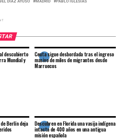
BEL DÍAZ AYUSO
MADRID
PABLO IGLESIAS
NT
USTAR
 al descubierto
Ceuta sigue desbordada tras el ingreso
rra Mundial y
masivo de miles de migrantes desde
Marruecos
 de Berlín deja
Descubren en Florida una vasija indígena
eridos
intacta de 400 años en una antigua
misión española