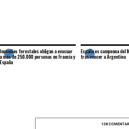
Incendios forestales obligan a evacuar
España es campeona del 
a más de 250.000 personas en Francia y
tras vencer a Argentina
España
128 COMENTAR