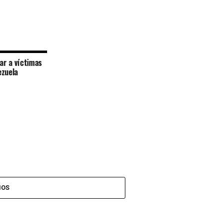
car a víctimas
ezuela
IOS