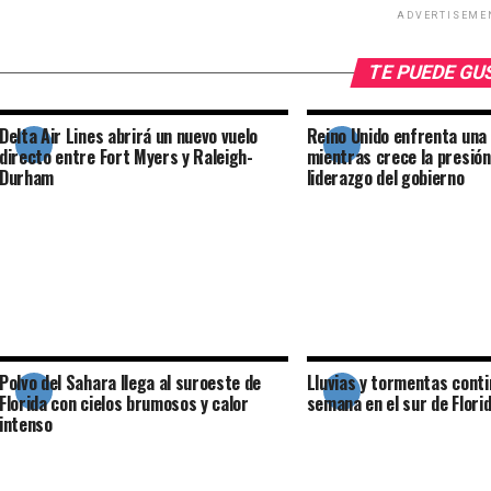
ADVERTISEME
TE PUEDE G
Delta Air Lines abrirá un nuevo vuelo
Reino Unido enfrenta una c
directo entre Fort Myers y Raleigh-
mientras crece la presión
Durham
liderazgo del gobierno
Polvo del Sahara llega al suroeste de
Lluvias y tormentas cont
Florida con cielos brumosos y calor
semana en el sur de Flori
intenso