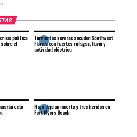
NT
USTAR
risis política
Tormentas severas sacuden Southwest
 sobre el
Florida con fuertes ráfagas, lluvia y
actividad eléctrica
inuarán esta
Rayo deja un muerto y tres heridos en
da
Fort Myers Beach