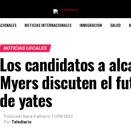
ACIONALES
NOTICIAS INTERNACIONALES
INMIGRACION
SALUD
M
NOTICIAS LOCALES
Los candidatos a alc
Myers discuten el fu
de yates
Publicado
hace 4 años
el
11/04/2022
Por
Telediario