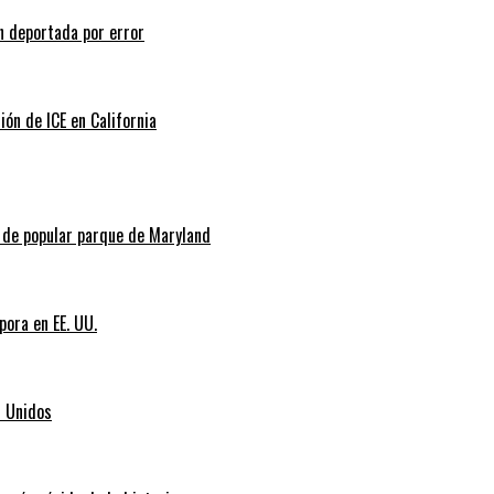
n deportada por error
ión de ICE en California
l de popular parque de Maryland
pora en EE. UU.
s Unidos