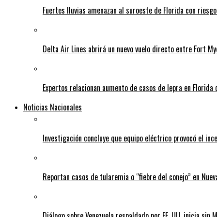
Fuertes lluvias amenazan al suroeste de Florida con riesg
Delta Air Lines abrirá un nuevo vuelo directo entre Fort 
Expertos relacionan aumento de casos de lepra en Florida 
Noticias Nacionales
Investigación concluye que equipo eléctrico provocó el inc
Reportan casos de tularemia o “fiebre del conejo” en Nuev
Diálogo sobre Venezuela respaldado por EE. UU. inicia sin