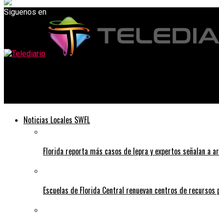
Siguenos en
Telediario
Miembro de la Junta Escolar pide al gobernador DeSantis que inv
Noticias Locales SWFL
Florida reporta más casos de lepra y expertos señalan a a
Escuelas de Florida Central renuevan centros de recursos