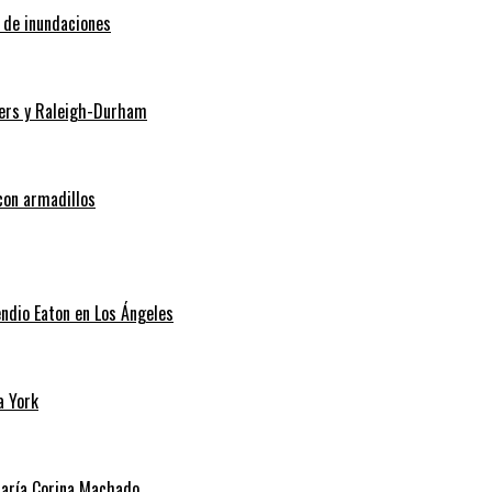
o de inundaciones
Myers y Raleigh-Durham
con armadillos
endio Eaton en Los Ángeles
a York
 María Corina Machado