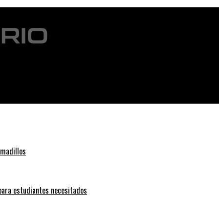
estigue las escuelas del condado de Lee
rmadillos
 para estudiantes necesitados