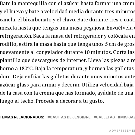
Bate la mantequilla con el azúcar hasta formar una crem
y el huevo y bate a velocidad media durante tres minutos.
canela, el bicarbonato y el clavo. Bate durante tres o cua
mezcla hasta que tengas una masa pegajosa. Envuélvela e
refrigeración. Saca la masa del refrigerador y colócala e
rodillo, estira la masa hasta que tenga unos 5 cm de gro
nuevamente al congelador durante 10 minutos. Corta las p
plantilla que descargues de internet. Lleva las piezas a r
horno a 180°C. Baja la temperatura, y hornea las galletas
dore. Deja enfriar las galletas durante unos minutos ante
azúcar glass para armar y decorar. Utiliza velocidad baja
de la casa con la crema que has formado, ayúdate de una
luego el techo. Procede a decorar a tu gusto.
TEMAS RELACIONADOS:
CASITAS DE JENGIBRE
GALLETAS
MIS SA
ADVERTISEME