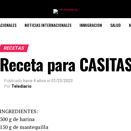
ACIONALES
NOTICIAS INTERNACIONALES
INMIGRACION
SALUD
M
RECETAS
Receta para CASITA
Publicado
hace 4 años
el
01/23/2023
Por
Telediario
INGREDIENTES:
500 g de harina
150 g de mantequilla