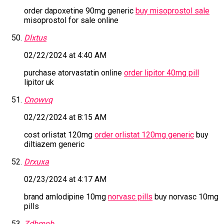
order dapoxetine 90mg generic
buy misoprostol sale
misoprostol for sale online
Dlxtus
02/22/2024 at 4:40 AM
purchase atorvastatin online
order lipitor 40mg pill
lipitor uk
Cnowvq
02/22/2024 at 8:15 AM
cost orlistat 120mg
order orlistat 120mg generic
buy
diltiazem generic
Drxuxa
02/23/2024 at 4:17 AM
brand amlodipine 10mg
norvasc pills
buy norvasc 10mg
pills
Zdbmnb