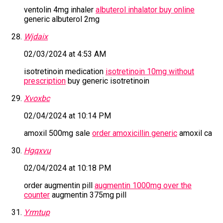
ventolin 4mg inhaler
albuterol inhalator buy online
generic albuterol 2mg
Wjdaix
02/03/2024 at 4:53 AM
isotretinoin medication
isotretinoin 10mg without
prescription
buy generic isotretinoin
Xvoxbc
02/04/2024 at 10:14 PM
amoxil 500mg sale
order amoxicillin generic
amoxil ca
Hgqxvu
02/04/2024 at 10:18 PM
order augmentin pill
augmentin 1000mg over the
counter
augmentin 375mg pill
Yrmtup