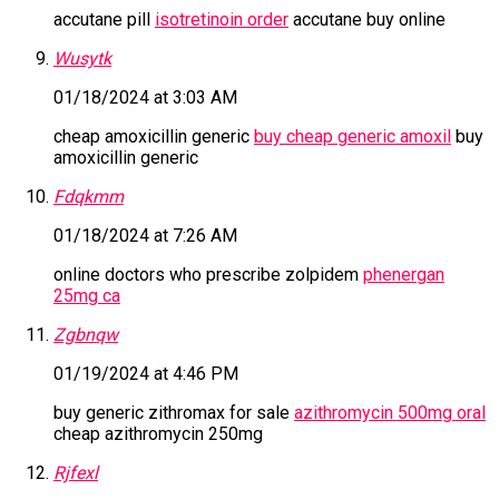
accutane pill
isotretinoin order
accutane buy online
Wusytk
01/18/2024 at 3:03 AM
cheap amoxicillin generic
buy cheap generic amoxil
buy
amoxicillin generic
Fdqkmm
01/18/2024 at 7:26 AM
online doctors who prescribe zolpidem
phenergan
25mg ca
Zgbnqw
01/19/2024 at 4:46 PM
buy generic zithromax for sale
azithromycin 500mg oral
cheap azithromycin 250mg
Rjfexl