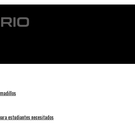
ocimiento facial de ICE
rmadillos
 para estudiantes necesitados