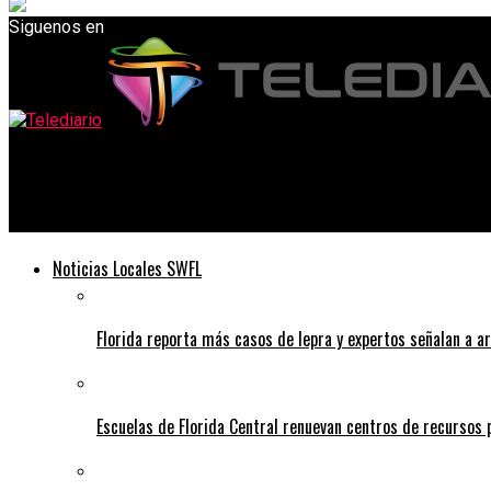
Siguenos en
Telediario
Algunos policías locales tienen acceso a una aplicación de recon
Noticias Locales SWFL
Florida reporta más casos de lepra y expertos señalan a a
Escuelas de Florida Central renuevan centros de recursos