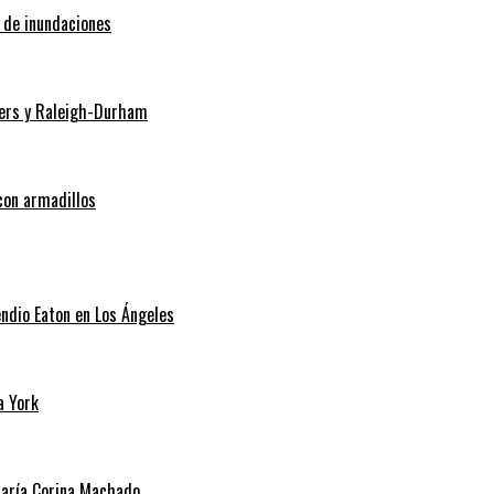
o de inundaciones
Myers y Raleigh-Durham
con armadillos
endio Eaton en Los Ángeles
a York
 María Corina Machado