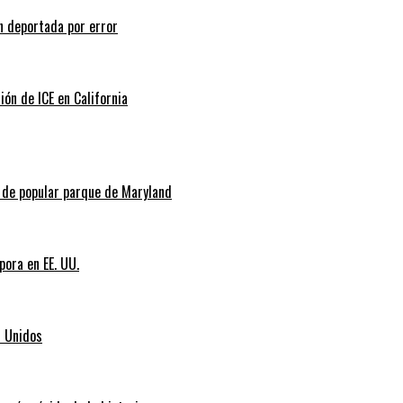
n deportada por error
ión de ICE en California
l de popular parque de Maryland
pora en EE. UU.
s Unidos