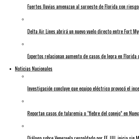
Fuertes lluvias amenazan al suroeste de Florida con riesg
Delta Air Lines abrirá un nuevo vuelo directo entre Fort 
Expertos relacionan aumento de casos de lepra en Florida 
Noticias Nacionales
Investigación concluye que equipo eléctrico provocó el inc
Reportan casos de tularemia o “fiebre del conejo” en Nuev
Diálogo sobre Venezuela respaldado por EE. UU. inicia sin