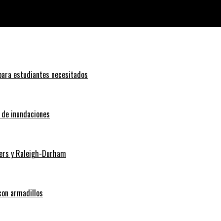
 para estudiantes necesitados
o de inundaciones
Myers y Raleigh-Durham
con armadillos