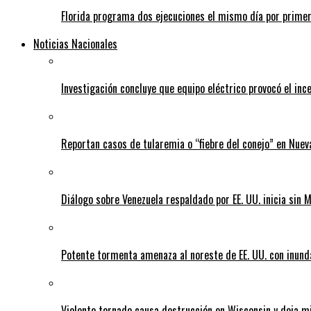
Florida programa dos ejecuciones el mismo día por prime
Noticias Nacionales
Investigación concluye que equipo eléctrico provocó el inc
Reportan casos de tularemia o “fiebre del conejo” en Nuev
Diálogo sobre Venezuela respaldado por EE. UU. inicia sin
Potente tormenta amenaza al noreste de EE. UU. con inund
Violento tornado causa destrucción en Wisconsin y deja mi