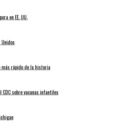
pora en EE. UU.
s Unidos
 más rápido de la historia
l CDC sobre vacunas infantiles
ichigan