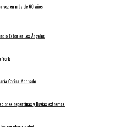
ra vez en más de 60 años
endio Eaton en Los Ángeles
a York
 María Corina Machado
aciones repentinas y lluvias extremas
les sin electricidad