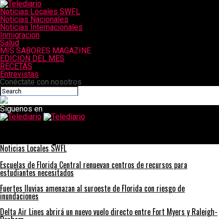
Noticias Locales SWFL
Noticias Nacionales
Noticias Internacionales
Inmigracion
Salud
MIS SABORES MAGAZINE
EDICION DEL MES
RECETAS
Entrevistas
Conéctate con nosotros
Siguenos en
Telediario
Los bañistas del sur de Florida están molestos por el maloliente
«tsunami» de algas
Noticias Locales SWFL
Escuelas de Florida Central renuevan centros de recursos para
estudiantes necesitados
Fuertes lluvias amenazan al suroeste de Florida con riesgo de
inundaciones
Delta Air Lines abrirá un nuevo vuelo directo entre Fort Myers y Raleigh-