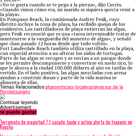
«No te gusta cuando se te pega a la pierna», dijo Currin.
«Cuando vimos cómo era, mi marido ni siquiera quería venir a
la playa».
En Pompano Beach, la comisionada Audrey Fesik, cuyo
distrito incluye la zona de playa, ha recibido quejas de los
residentes. Los rastrilladores de playa entierran las algas,
pero Fesik reconoció que es una «tarea interminable tratar de
mantenerse a la vanguardia del aumento de algas», y señaló
que «han pasado 12 horas desde que todo volvió».
Fort Lauderdale Beach también utiliza rastrillado en la playa,
con especial atención a no alterar los nidos de tortugas.
Parte de las algas se recogen y se envían a un parque donde
se les permite descomponerse y convertirse en suelo rico, lo
que le ahorra a la ciudad 100.000 dólares al año en tarifas de
vertido. En el lado positivo, las algas mezcladas con arena
ayudan a construir dunas y parte de la vida marina se
alimenta de ellas.
Temas Relacionados:
algas
noticias-locales
playas
sur de la
florida
tsunami
Continuar leyendo
Advertisement
te puede gustar
Terremoto de magnitud 7,1 sacude Japón y activa alerta de tsunami en
Kyushu