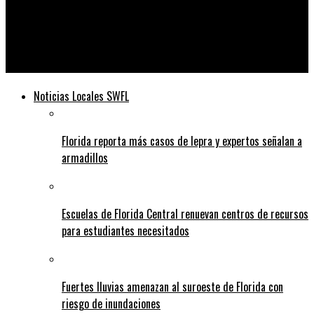
Telediario
Un millón de personas inundan las calles de Madrid para ver la
procesión alfombrada de flores del Papa
Noticias Locales SWFL
Florida reporta más casos de lepra y expertos señalan a
armadillos
Escuelas de Florida Central renuevan centros de recursos
para estudiantes necesitados
Fuertes lluvias amenazan al suroeste de Florida con
riesgo de inundaciones