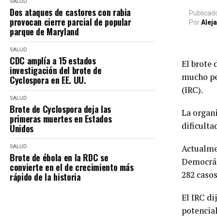
SALUD
Dos ataques de castores con rabia
Publicad
provocan cierre parcial de popular
Por
Alej
parque de Maryland
SALUD
CDC amplía a 15 estados
El brote
investigación del brote de
mucho peo
Cyclospora en EE. UU.
(IRC).
SALUD
Brote de Cyclospora deja las
La organi
primeras muertes en Estados
dificulta
Unidos
Actualme
SALUD
Brote de ébola en la RDC se
Democrát
convierte en el de crecimiento más
282 casos
rápido de la historia
El IRC di
potencia