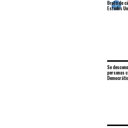
Brote de ci
Estados Uni
Se descono
personas c
Democrátic