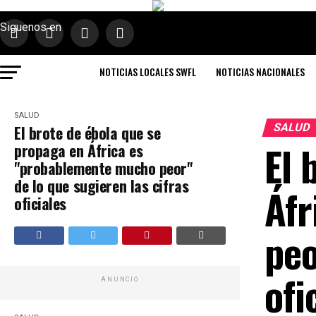
Siguenos en
NOTICIAS LOCALES SWFL
NOTICIAS NACIONALES
SALUD
SALUD
El brote de ébola que se
El 
propaga en África es
"probablemente mucho peor"
de lo que sugieren las cifras
Áfr
oficiales
peo
ofi
ANUNCIO