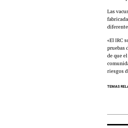
Las vacun
fabricada
diferente
«El IRC s
pruebas d
de que e
comunida
riesgos d
TEMAS REL