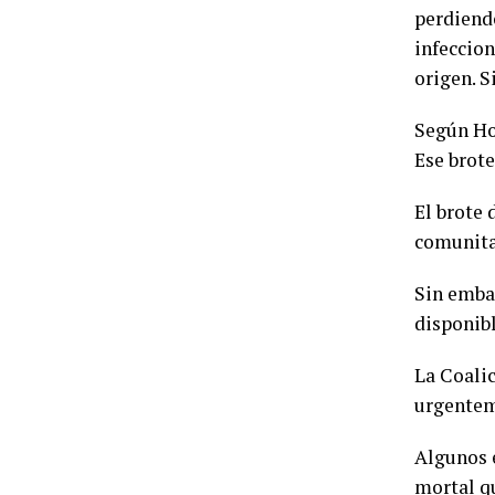
perdiendo
infeccion
origen. S
Según How
Ese brote
El brote 
comunita
Sin embar
disponibl
La Coali
urgenteme
Algunos 
mortal qu