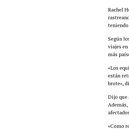
Rachel Ho
rastreand
teniendo 
Según los
viajes en
más paíse
«Los equi
están ret
brote», 
Dijo que 
Además, H
afectado
«Como re