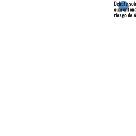
Debate sob
cuarentena
riesgo de é