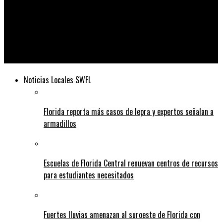
Telediario
Las autoridades sanitarias de Pensilvania abordan el brote de
sarampión: «No bajaremos el ritmo hasta que esto… haya
terminado».
Noticias Locales SWFL
Florida reporta más casos de lepra y expertos señalan a
armadillos
Escuelas de Florida Central renuevan centros de recursos
para estudiantes necesitados
Fuertes lluvias amenazan al suroeste de Florida con