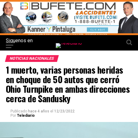
Siguenos en
NOTICIAS NACIONALES
1 muerto, varias personas heridas
en choque de 50 autos que cerró
Ohio Turnpike en ambas direcciones
cerca de Sandusky
Publicado
hace 4 años
el
12/23/2022
Por
Telediario