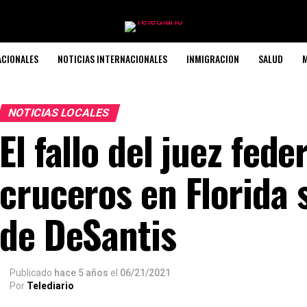
ACIONALES
NOTICIAS INTERNACIONALES
INMIGRACION
SALUD
M
NOTICIAS LOCALES
El fallo del juez fede
cruceros en Florida 
de DeSantis
Publicado
hace 5 años
el
06/21/2021
Por
Telediario