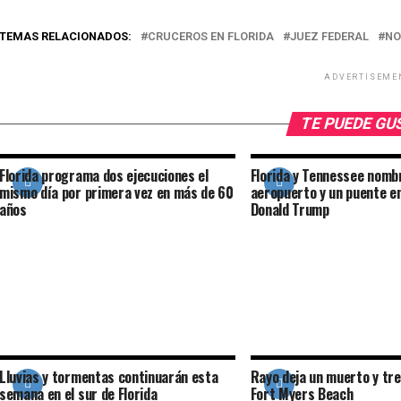
TEMAS RELACIONADOS:
CRUCEROS EN FLORIDA
JUEZ FEDERAL
NO
ADVERTISEME
TE PUEDE G
Florida programa dos ejecuciones el
Florida y Tennessee nomb
mismo día por primera vez en más de 60
aeropuerto y un puente e
años
Donald Trump
Lluvias y tormentas continuarán esta
Rayo deja un muerto y tre
semana en el sur de Florida
Fort Myers Beach