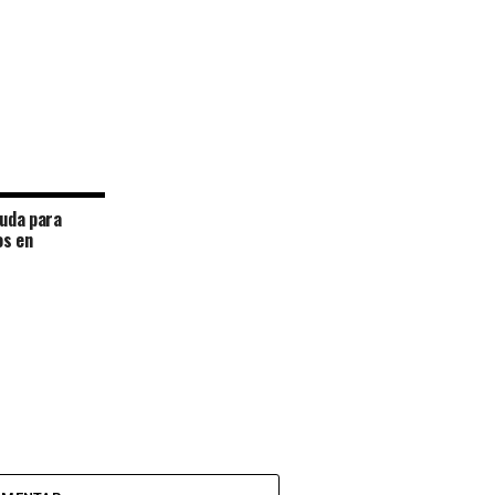
yuda para
os en