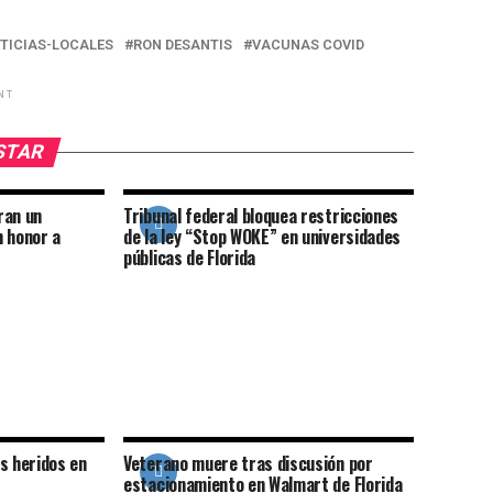
TICIAS-LOCALES
RON DESANTIS
VACUNAS COVID
NT
USTAR
ran un
Tribunal federal bloquea restricciones
n honor a
de la ley “Stop WOKE” en universidades
públicas de Florida
s heridos en
Veterano muere tras discusión por
estacionamiento en Walmart de Florida