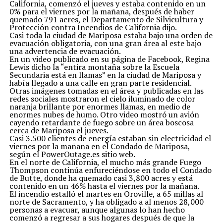
California, comenzó el jueves y estaba contenido en un
0% para el viernes por la mañana, después de haber
quemado 791 acres, el Departamento de Silvicultura y
Protección contra Incendios de California dijo.
Casi toda la ciudad de Mariposa estaba bajo una orden de
evacuación obligatoria, con una gran área al este bajo
una advertencia de evacuación.
En un video publicado en su página de Facebook, Regina
Lewis dicho la “entira montaña sobre la Escuela
Secundaria está en llamas” en la ciudad de Mariposa y
había llegado a una calle en gran parte residencial.
Otras imágenes tomadas en el área y publicadas en las
redes sociales mostraron el cielo iluminado de color
naranja brillante por enormes llamas, en medio de
enormes nubes de humo. Otro video mostró un avión
cayendo retardante de fuego sobre un área boscosa
cerca de Mariposa el jueves.
Casi 3.500 clientes de energía estaban sin electricidad el
viernes por la mañana en el Condado de Mariposa,
según el PowerOutage.es sitio web.
En el norte de California, el mucho más grande Fuego
Thompson continúa enfureciéndose en todo el Condado
de Butte, donde ha quemado casi 3,800 acres y está
contenido en un 46% hasta el viernes por la mañana.
El incendio estalló el martes en Oroville, a 65 millas al
norte de Sacramento, y ha obligado a al menos 28,000
personas a evacuar, aunque algunas lo han hecho
comenzó a regresar a sus hogares después de que la