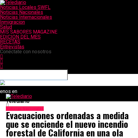
Noticias Locales SWFL
Noticias Nacionales
Noticias Internacionales
Inmigracion
Salud
MIS SABORES MAGAZINE
EDICION DEL MES
RECETAS
Entrevistas
Conéctate con nosotros
uenos en
Telediario
Noticias Nacionales
Evacuaciones ordenadas a medida
que se enciende el nuevo incendio
forestal de California en una ola