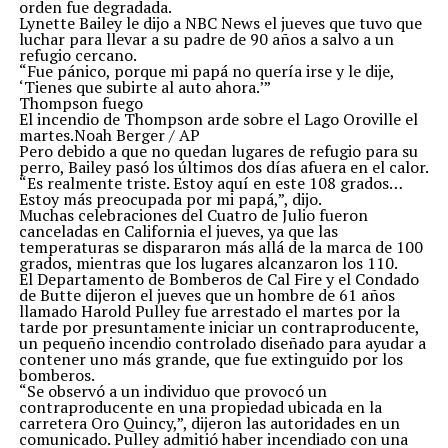
orden fue degradada.
Lynette Bailey le dijo a NBC News el jueves que tuvo que
luchar para llevar a su padre de 90 años a salvo a un
refugio cercano.
“Fue pánico, porque mi papá no quería irse y le dije,
‘Tienes que subirte al auto ahora.’”
Thompson fuego
El incendio de Thompson arde sobre el Lago Oroville el
martes.Noah Berger / AP
Pero debido a que no quedan lugares de refugio para su
perro, Bailey pasó los últimos dos días afuera en el calor.
“Es realmente triste. Estoy aquí en este 108 grados…
Estoy más preocupada por mi papá,”, dijo.
Muchas celebraciones del Cuatro de Julio fueron
canceladas en California el jueves, ya que las
temperaturas se dispararon más allá de la marca de 100
grados, mientras que los lugares alcanzaron los 110.
El Departamento de Bomberos de Cal Fire y el Condado
de Butte dijeron el jueves que un hombre de 61 años
llamado Harold Pulley fue arrestado el martes por la
tarde por presuntamente iniciar un contraproducente,
un pequeño incendio controlado diseñado para ayudar a
contener uno más grande, que fue extinguido por los
bomberos.
“Se observó a un individuo que provocó un
contraproducente en una propiedad ubicada en la
carretera Oro Quincy,”, dijeron las autoridades en un
comunicado. Pulley admitió haber incendiado con una