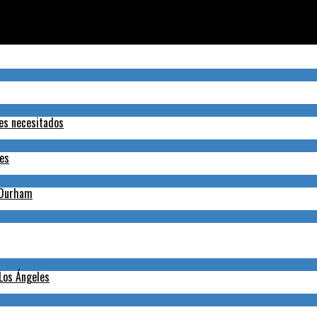
cunas anticovid
tes necesitados
nes
h-Durham
 Los Ángeles