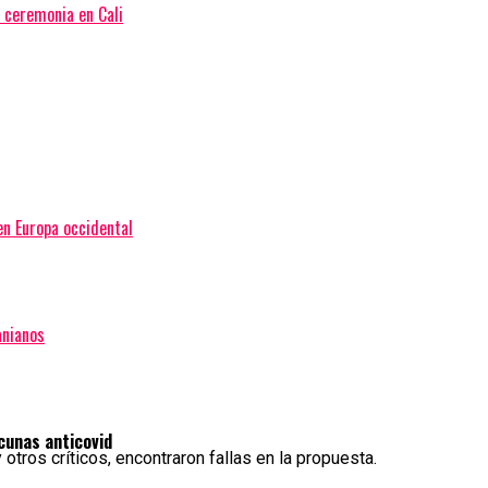
a ceremonia en Cali
en Europa occidental
anianos
cunas anticovid
tros críticos, encontraron fallas en la propuesta.