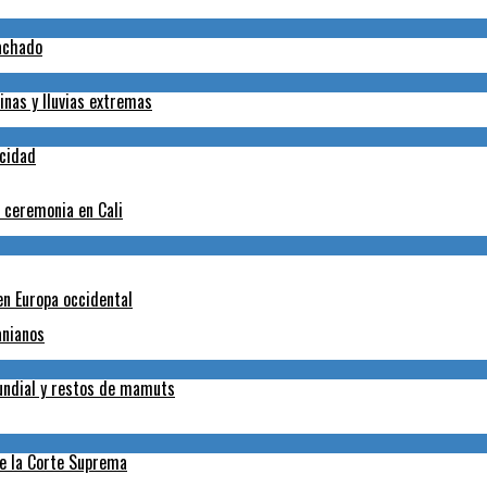
Machado
inas y lluvias extremas
icidad
a ceremonia en Cali
en Europa occidental
anianos
Mundial y restos de mamuts
de la Corte Suprema