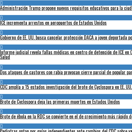
Administración Trump propone nuevos requisitos educativos para la ciud
ICE incrementa arrestos en aeropuertos de Estados Unidos
Gobierno de EE. UU. busca cancelar protección DACA a joven deportada po
Informe judicial revela fallas médicas en centro de detención de ICE en C
Salud
Dos ataques de castores con rabia provocan cierre parcial de popular p
CDC amplía a 15 estados investigación del brote de Cyclospora en EE. UU.
Brote de Cyclospora deja las primeras muertes en Estados Unidos
Brote de ébola en la RDC se convierte en el de crecimiento más rápido de
Pediatras optan por guías independientes ante cambios del CDC sobre va