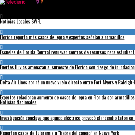
Telediario
La UE está respalda propuesta de Biden de liberar patentes de va
Noticias Locales SWFL
Florida reporta más casos de lepra y expertos señalan a armadillos
Escuelas de Florida Central renuevan centros de recursos para estudian
Fuertes lluvias amenazan al suroeste de Florida con riesgo de inundacio
Delta Air Lines abrirá un nuevo vuelo directo entre Fort Myers y Raleig
Expertos relacionan aumento de casos de lepra en Florida con armadillos
Noticias Nacionales
Investigación concluye que equipo eléctrico provocó el incendio Eaton en
Reportan casos de tularemia o “fiebre del conejo” en Nueva York