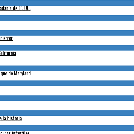
adanía de EE. UU.
r error
alifornia
arque de Maryland
 la historia
cunas infantiles