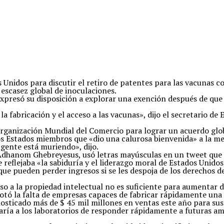
Unidos para discutir el retiro de patentes para las vacunas c
 escasez global de inoculaciones.
xpresó su disposición a explorar una exención después de que 
 fabricación y el acceso a las vacunas», dijo el secretario d
Organización Mundial del Comercio para lograr un acuerdo glo
los Estados miembros que «dio una calurosa bienvenida» a la 
gente está muriendo», dijo.
os Adhanom Ghebreyesus, usó letras mayúsculas en un tweet q
jaba «la sabiduría y el liderazgo moral de Estados Unidos
ue pueden perder ingresos si se les despoja de los derechos de
ceso a la propiedad intelectual no es suficiente para aumentar
notó la falta de empresas capaces de fabricar rápidamente una
sticado más de $ 45 mil millones en ventas este año para sus 
aría a los laboratorios de responder rápidamente a futuras a