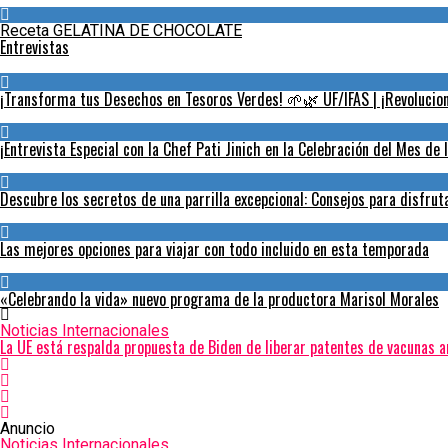
Receta GELATINA DE CHOCOLATE
Entrevistas
¡Transforma tus Desechos en Tesoros Verdes! 🌱🌿 UF/IFAS | ¡Revoluciona
¡Entrevista Especial con la Chef Pati Jinich en la Celebración del Mes de 
Descubre los secretos de una parrilla excepcional: Consejos para disfru
Las mejores opciones para viajar con todo incluido en esta temporada
«Celebrando la vida» nuevo programa de la productora Marisol Morales
Noticias Internacionales
La UE está respalda propuesta de Biden de liberar patentes de vacunas a
Anuncio
Noticias Internacionales