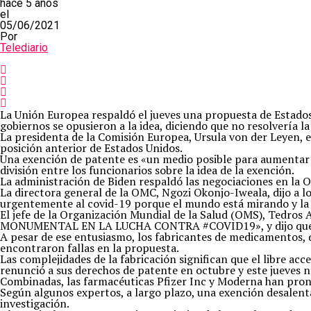
hace 5 años
el
05/06/2021
Por
Telediario
La Unión Europea respaldó el jueves una propuesta de Estados 
gobiernos se opusieron a la idea, diciendo que no resolvería la
La presidenta de la Comisión Europea, Ursula von der Leyen, e
posición anterior de Estados Unidos.
Una exención de patente es «un medio posible para aumentar la
división entre los funcionarios sobre la idea de la exención.
La administración de Biden respaldó las negociaciones en la 
La directora general de la OMC, Ngozi Okonjo-Iweala, dijo a 
urgentemente al covid-19 porque el mundo está mirando y la 
El jefe de la Organización Mundial de la Salud (OMS), Tedr
MONUMENTAL EN LA LUCHA CONTRA #COVID19», y dijo que refle
A pesar de ese entusiasmo, los fabricantes de medicamentos, q
encontraron fallas en la propuesta.
Las complejidades de la fabricación significan que el libre ac
renunció a sus derechos de patente en octubre y este jueves 
Combinadas, las farmacéuticas Pfizer Inc y Moderna han prono
Según algunos expertos, a largo plazo, una exención desalent
investigación.