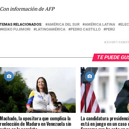
Con información de AFP
TEMAS RELACIONADOS:
AMÉRICA DEL SUR
AMÉRICA LATINA
ELEC
KEIKO FUJIMORI
LATINOAMÉRICA
PEDRO CASTILLO
PERÚ
ADVERTISEME
TE PUEDE G
Machado, la opositora que complica la
La candidatura presidenc
reelección de Maduro en Venezuela sin
está en juego en un caso 