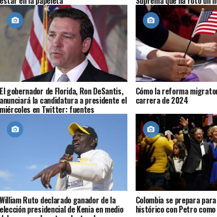
estar en la papeleta
Suprema que ha roto un n
legal
El gobernador de Florida, Ron DeSantis,
Cómo la reforma migrator
anunciará la candidatura a presidente el
carrera de 2024
miércoles en Twitter: fuentes
William Ruto declarado ganador de la
Colombia se prepara para
elección presidencial de Kenia en medio
histórico con Petro como