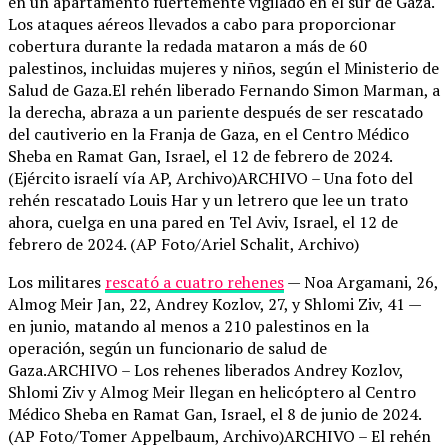
en un apartamento fuertemente vigilado en el sur de Gaza.
Los ataques aéreos llevados a cabo para proporcionar
cobertura durante la redada mataron a más de 60
palestinos, incluidas mujeres y niños, según el Ministerio de
Salud de Gaza.El rehén liberado Fernando Simon Marman, a
la derecha, abraza a un pariente después de ser rescatado
del cautiverio en la Franja de Gaza, en el Centro Médico
Sheba en Ramat Gan, Israel, el 12 de febrero de 2024.
(Ejército israelí vía AP, Archivo)ARCHIVO – Una foto del
rehén rescatado Louis Har y un letrero que lee un trato
ahora, cuelga en una pared en Tel Aviv, Israel, el 12 de
febrero de 2024. (AP Foto/Ariel Schalit, Archivo)
Los militares
rescató a cuatro rehenes
— Noa Argamani, 26,
Almog Meir Jan, 22, Andrey Kozlov, 27, y Shlomi Ziv, 41 —
en junio, matando al menos a 210 palestinos en la
operación, según un funcionario de salud de
Gaza.ARCHIVO – Los rehenes liberados Andrey Kozlov,
Shlomi Ziv y Almog Meir llegan en helicóptero al Centro
Médico Sheba en Ramat Gan, Israel, el 8 de junio de 2024.
(AP Foto/Tomer Appelbaum, Archivo)ARCHIVO – El rehén