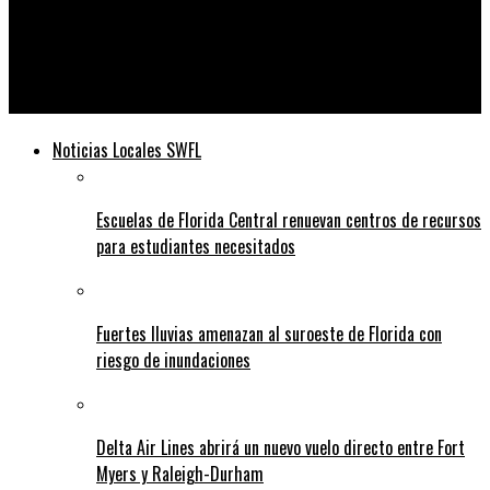
Telediario
Las negociaciones son mucho más efectivas que los rescates
para llevar a los rehenes israelíes a casa desde Gaza
Noticias Locales SWFL
Escuelas de Florida Central renuevan centros de recursos
para estudiantes necesitados
Fuertes lluvias amenazan al suroeste de Florida con
riesgo de inundaciones
Delta Air Lines abrirá un nuevo vuelo directo entre Fort
Myers y Raleigh-Durham