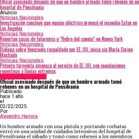
Oficial asesinado después de que un hombre armado tomó rehenes en un
hospital de Pensilvania
Anuncio
Noticias Nacionales
Investigación concluye que equipo eléctrico provocó el incendio Eaton en
Los Ángeles
Noticias Nacionales
Reportan casos de tularemia o “fiebre del conejo” en Nueva York
Noticias Nacionales
Diálogo sobre Venezuela respaldado por EE. UU. inicia sin María Corina
Machado
Noticias Nacionales
Potente tormenta amenaza al noreste de EE. UU. con inundaciones
repentinas y lluvias extremas
Noticias Nacionales
Oficial asesinado después de que un hombre armado tomó
rehenes en un hospital de Pensilvania
Publicado
hace 1 año
el
02/22/2025
Por
Alejandro Herrera
Un hombre armado con una pistola y portando corbatas
entró en una unidad de cuidados intensivos del hospital de
Pensilvania el sábado y tomó como rehenes a los miembros