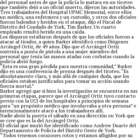
del personal antes de que la policía lo matara en un tiroteo
que también dejó a un oficial muerto, dijeron las autoridades.
Tres trabajadores del Hospital UPMC Memorial, entre ellos
un médico, una enfermera y un custodio, y otros dos oficiales
fueron baleados y heridos en el ataque, dijo el Fiscal de
Distrito del Condado de York, Tim Barker. Un cuarto
empleado resultó herido en una caída.
Los disparos estallaron después de que los oficiales fueron a
atacar al tirador, a quien Barker identificó como Diógenes
Arcángel Ortiz, de 49 años. Dijo que el Arcángel Ortiz
sostenía a punta de pistola a una mujer miembro del
personal que tenía las manos atadas con corbatas cuando la
policía abrió fuego.
“Esta es una gran pérdida para nuestra comunidad,” Barker
dijo en una conferencia de prensa después del tiroteo. “Es
absolutamente claro, y más allá de cualquier duda, que los
oficiales estaban justificados para tomar su acción usando
fuerza mortal.”
Barker agregó que si bien la investigación se encuentra en sus
primeras etapas, parece que el Arcángel Ortiz tuvo contacto
previo con la UCI de los hospitales a principios de semana
para “un propósito médico que involucraba a otra persona” e
intencionalmente atacó a los trabajadores allí.
Nadie abrió la puerta el sábado en una dirección en York que
se cree que es la del Arcángel Ortiz.
El oficial que murió fue identificado como Andrew Duarte del
Departamento de Policía del Distrito Oeste de York.
“Todos tenemos corazones rotos y estamos afligidos por su