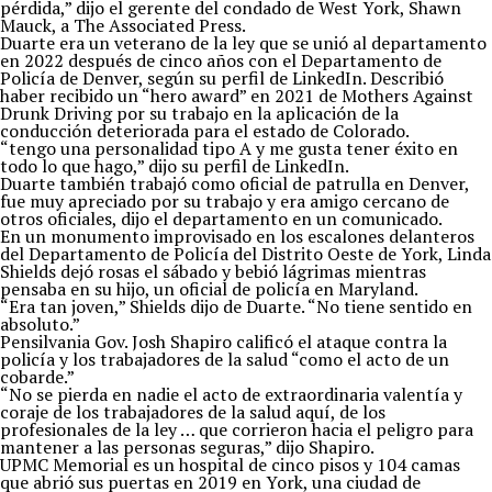
pérdida,” dijo el gerente del condado de West York, Shawn
Mauck, a The Associated Press.
Duarte era un veterano de la ley que se unió al departamento
en 2022 después de cinco años con el Departamento de
Policía de Denver, según su perfil de LinkedIn. Describió
haber recibido un “hero award” en 2021 de Mothers Against
Drunk Driving por su trabajo en la aplicación de la
conducción deteriorada para el estado de Colorado.
“tengo una personalidad tipo A y me gusta tener éxito en
todo lo que hago,” dijo su perfil de LinkedIn.
Duarte también trabajó como oficial de patrulla en Denver,
fue muy apreciado por su trabajo y era amigo cercano de
otros oficiales, dijo el departamento en un comunicado.
En un monumento improvisado en los escalones delanteros
del Departamento de Policía del Distrito Oeste de York, Linda
Shields dejó rosas el sábado y bebió lágrimas mientras
pensaba en su hijo, un oficial de policía en Maryland.
“Era tan joven,” Shields dijo de Duarte. “No tiene sentido en
absoluto.”
Pensilvania Gov. Josh Shapiro calificó el ataque contra la
policía y los trabajadores de la salud “como el acto de un
cobarde.”
“No se pierda en nadie el acto de extraordinaria valentía y
coraje de los trabajadores de la salud aquí, de los
profesionales de la ley … que corrieron hacia el peligro para
mantener a las personas seguras,” dijo Shapiro.
UPMC Memorial es un hospital de cinco pisos y 104 camas
que abrió sus puertas en 2019 en York, una ciudad de