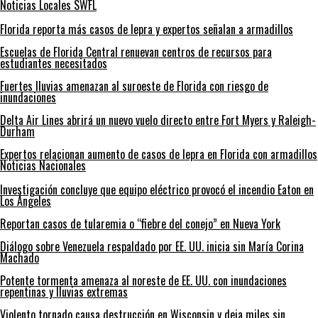
Noticias Locales SWFL
Florida reporta más casos de lepra y expertos señalan a armadillos
Escuelas de Florida Central renuevan centros de recursos para
estudiantes necesitados
Fuertes lluvias amenazan al suroeste de Florida con riesgo de
inundaciones
Delta Air Lines abrirá un nuevo vuelo directo entre Fort Myers y Raleigh-
Durham
Expertos relacionan aumento de casos de lepra en Florida con armadillos
Noticias Nacionales
Investigación concluye que equipo eléctrico provocó el incendio Eaton en
Los Ángeles
Reportan casos de tularemia o “fiebre del conejo” en Nueva York
Diálogo sobre Venezuela respaldado por EE. UU. inicia sin María Corina
Machado
Potente tormenta amenaza al noreste de EE. UU. con inundaciones
repentinas y lluvias extremas
Violento tornado causa destrucción en Wisconsin y deja miles sin