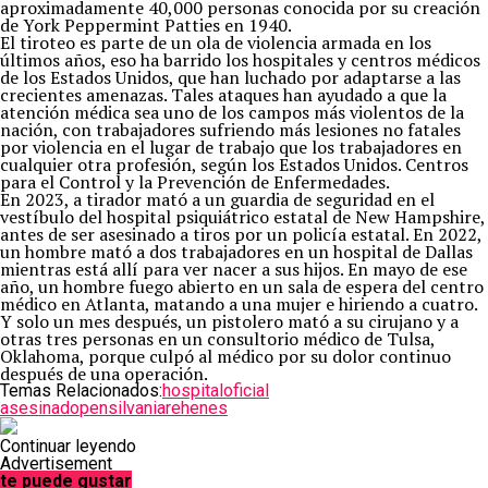
aproximadamente 40,000 personas conocida por su creación
de York Peppermint Patties en 1940.
El tiroteo es parte de un ola de violencia armada en los
últimos años, eso ha barrido los hospitales y centros médicos
de los Estados Unidos, que han luchado por adaptarse a las
crecientes amenazas. Tales ataques han ayudado a que la
atención médica sea uno de los campos más violentos de la
nación, con trabajadores sufriendo más lesiones no fatales
por violencia en el lugar de trabajo que los trabajadores en
cualquier otra profesión, según los Estados Unidos. Centros
para el Control y la Prevención de Enfermedades.
En 2023, a tirador mató a un guardia de seguridad en el
vestíbulo del hospital psiquiátrico estatal de New Hampshire,
antes de ser asesinado a tiros por un policía estatal. En 2022,
un hombre mató a dos trabajadores en un hospital de Dallas
mientras está allí para ver nacer a sus hijos. En mayo de ese
año, un hombre fuego abierto en un sala de espera del centro
médico en Atlanta, matando a una mujer e hiriendo a cuatro.
Y solo un mes después, un pistolero mató a su cirujano y a
otras tres personas en un consultorio médico de Tulsa,
Oklahoma, porque culpó al médico por su dolor continuo
después de una operación.
Temas Relacionados:
hospital
oficial
asesinado
pensilvania
rehenes
Continuar leyendo
Advertisement
te puede gustar