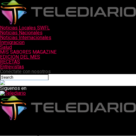
Noticias Locales SWFL
Noticias Nacionales
Noticias Internacionales
Inmigracion
Salud
MIS SABORES MAGAZINE
EDICION DEL MES
RECETAS
Entrevistas
Conéctate con nosotros
Siguenos en
Telediario
Oficial asesinado después de que un hombre armado tomó
rehenes en un hospital de Pensilvania