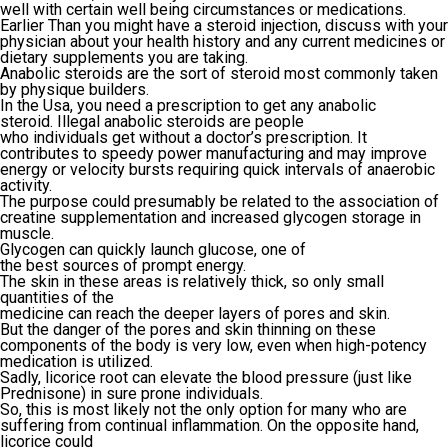
well with certain well being circumstances or medications.
Earlier Than you might have a steroid injection, discuss with your
physician about your health history and any current medicines or
dietary supplements you are taking.
Anabolic steroids are the sort of steroid most commonly taken
by physique builders.
In the Usa, you need a prescription to get any anabolic
steroid. Illegal anabolic steroids are people
who individuals get without a doctor’s prescription. It
contributes to speedy power manufacturing and may improve
energy or velocity bursts requiring quick intervals of anaerobic
activity.
The purpose could presumably be related to the association of
creatine supplementation and increased glycogen storage in
muscle.
Glycogen can quickly launch glucose, one of
the best sources of prompt energy.
The skin in these areas is relatively thick, so only small
quantities of the
medicine can reach the deeper layers of pores and skin.
But the danger of the pores and skin thinning on these
components of the body is very low, even when high-potency
medication is utilized.
Sadly, licorice root can elevate the blood pressure (just like
Prednisone) in sure prone individuals.
So, this is most likely not the only option for many who are
suffering from continual inflammation. On the opposite hand,
licorice could