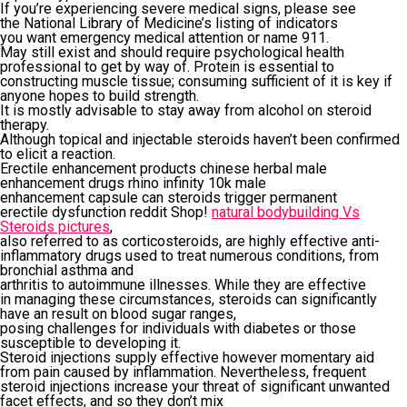
If you’re experiencing severe medical signs, please see
the National Library of Medicine’s listing of indicators
you want emergency medical attention or name 911.
May still exist and should require psychological health
professional to get by way of. Protein is essential to
constructing muscle tissue; consuming sufficient of it is key if
anyone hopes to build strength.
It is mostly advisable to stay away from alcohol on steroid
therapy.
Although topical and injectable steroids haven’t been confirmed
to elicit a reaction.
Erectile enhancement products chinese herbal male
enhancement drugs rhino infinity 10k male
enhancement capsule can steroids trigger permanent
erectile dysfunction reddit Shop!
natural bodybuilding Vs
Steroids pictures
,
also referred to as corticosteroids, are highly effective anti-
inflammatory drugs used to treat numerous conditions, from
bronchial asthma and
arthritis to autoimmune illnesses. While they are effective
in managing these circumstances, steroids can significantly
have an result on blood sugar ranges,
posing challenges for individuals with diabetes or those
susceptible to developing it.
Steroid injections supply effective however momentary aid
from pain caused by inflammation. Nevertheless, frequent
steroid injections increase your threat of significant unwanted
facet effects, and so they don’t mix