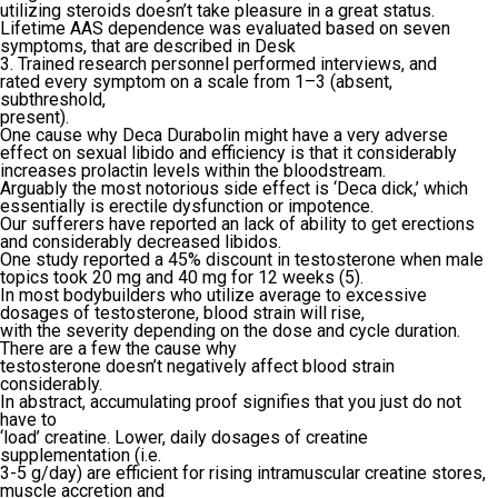
utilizing steroids doesn’t take pleasure in a great status.
Lifetime AAS dependence was evaluated based on seven
symptoms, that are described in Desk
3. Trained research personnel performed interviews, and
rated every symptom on a scale from 1–3 (absent,
subthreshold,
present).
One cause why Deca Durabolin might have a very adverse
effect on sexual libido and efficiency is that it considerably
increases prolactin levels within the bloodstream.
Arguably the most notorious side effect is ‘Deca dick,’ which
essentially is erectile dysfunction or impotence.
Our sufferers have reported an lack of ability to get erections
and considerably decreased libidos.
One study reported a 45% discount in testosterone when male
topics took 20 mg and 40 mg for 12 weeks (5).
In most bodybuilders who utilize average to excessive
dosages of testosterone, blood strain will rise,
with the severity depending on the dose and cycle duration.
There are a few the cause why
testosterone doesn’t negatively affect blood strain
considerably.
In abstract, accumulating proof signifies that you just do not
have to
‘load’ creatine. Lower, daily dosages of creatine
supplementation (i.e.
3-5 g/day) are efficient for rising intramuscular creatine stores,
muscle accretion and