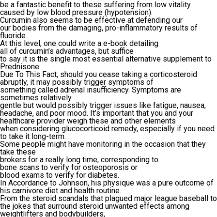
be a fantastic benefit to these suffering from low vitality
caused by low blood pressure (hypotension).
Curcumin also seems to be effective at defending our
our bodies from the damaging, pro-inflammatory results of
fluoride.
At this level, one could write a e-book detailing
all of curcumin’s advantages, but suffice
to say it is the single most essential alternative supplement to
Prednisone.
Due To This Fact, should you cease taking a corticosteroid
abruptly, it may possibly trigger symptoms of
something called adrenal insufficiency. Symptoms are
sometimes relatively
gentle but would possibly trigger issues like fatigue, nausea,
headache, and poor mood. It’s important that you and your
healthcare provider weigh these and other elements
when considering glucocorticoid remedy, especially if you need
to take it long-term.
Some people might have monitoring in the occasion that they
take these
brokers for a really long time, corresponding to
bone scans to verify for osteoporosis or
blood exams to verify for diabetes.
In Accordance to Johnson, his physique was a pure outcome of
his carnivore diet and health routine.
From the steroid scandals that plagued major league baseball to
the jokes that surround steroid unwanted effects among
weightlifters and bodybuilders,