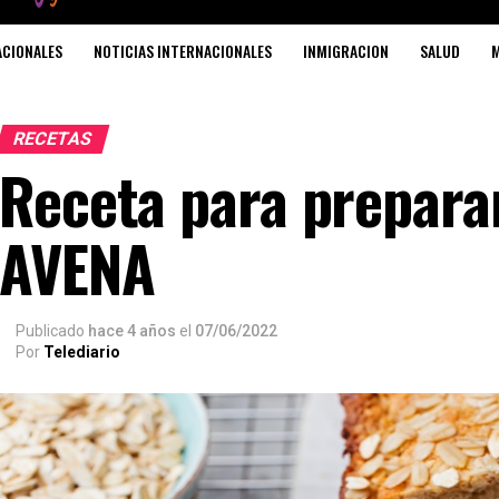
ACIONALES
NOTICIAS INTERNACIONALES
INMIGRACION
SALUD
M
RECETAS
Receta para prepar
AVENA
Publicado
hace 4 años
el
07/06/2022
Por
Telediario