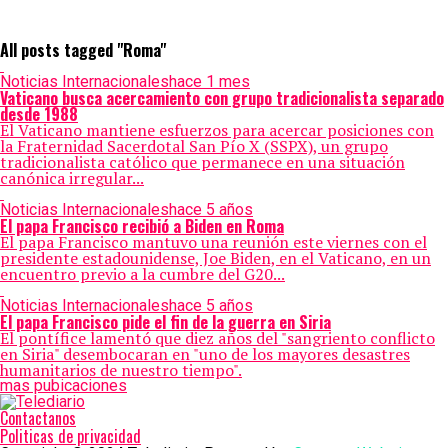
All posts tagged "Roma"
Noticias Internacionales
hace 1 mes
Vaticano busca acercamiento con grupo tradicionalista separado
desde 1988
El Vaticano mantiene esfuerzos para acercar posiciones con
la Fraternidad Sacerdotal San Pío X (SSPX), un grupo
tradicionalista católico que permanece en una situación
canónica irregular...
Noticias Internacionales
hace 5 años
El papa Francisco recibió a Biden en Roma
El papa Francisco mantuvo una reunión este viernes con el
presidente estadounidense, Joe Biden, en el Vaticano, en un
encuentro previo a la cumbre del G20...
Noticias Internacionales
hace 5 años
El papa Francisco pide el fin de la guerra en Siria
El pontífice lamentó que diez años del "sangriento conflicto
en Siria" desembocaran en "uno de los mayores desastres
humanitarios de nuestro tiempo".
mas pubicaciones
Contactanos
Politicas de privacidad