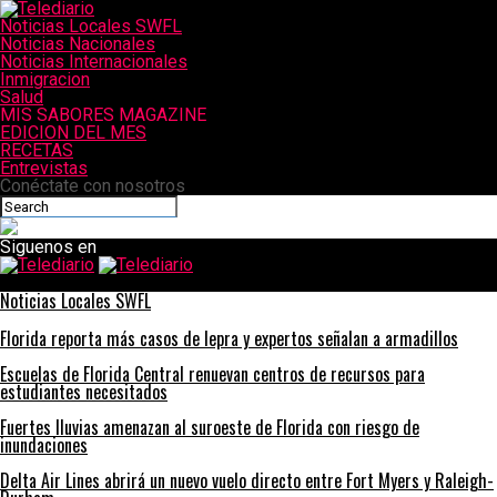
Noticias Locales SWFL
Noticias Nacionales
Noticias Internacionales
Inmigracion
Salud
MIS SABORES MAGAZINE
EDICION DEL MES
RECETAS
Entrevistas
Conéctate con nosotros
Siguenos en
Telediario
Noticias Locales SWFL
Florida reporta más casos de lepra y expertos señalan a armadillos
Escuelas de Florida Central renuevan centros de recursos para
estudiantes necesitados
Fuertes lluvias amenazan al suroeste de Florida con riesgo de
inundaciones
Delta Air Lines abrirá un nuevo vuelo directo entre Fort Myers y Raleigh-