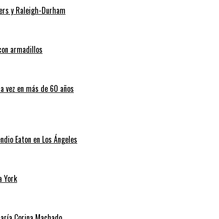
Myers y Raleigh-Durham
con armadillos
ra vez en más de 60 años
endio Eaton en Los Ángeles
a York
 María Corina Machado