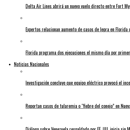
Delta Air Lines abrirá un nuevo vuelo directo entre Fort 
Expertos relacionan aumento de casos de lepra en Florida 
Florida programa dos ejecuciones el mismo día por prime
Noticias Nacionales
Investigación concluye que equipo eléctrico provocó el inc
Reportan casos de tularemia o “fiebre del conejo” en Nuev
Diálogo sobre Venezuela respaldado por EE. UU. inicia sin