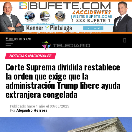
Siguenos en
NOTICIAS NACIONALES
Corte Suprema dividida restablece
la orden que exige que la
administración Trump libere ayuda
extranjera congelada
Publicado
hace 1 año
el
03/05/2025
Por
Alejandro Herrera