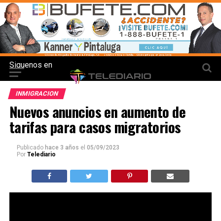
Siguenos en
INMIGRACION
Nuevos anuncios en aumento de
tarifas para casos migratorios
Publicado
hace 3 años
el
05/09/2023
Por
Telediario