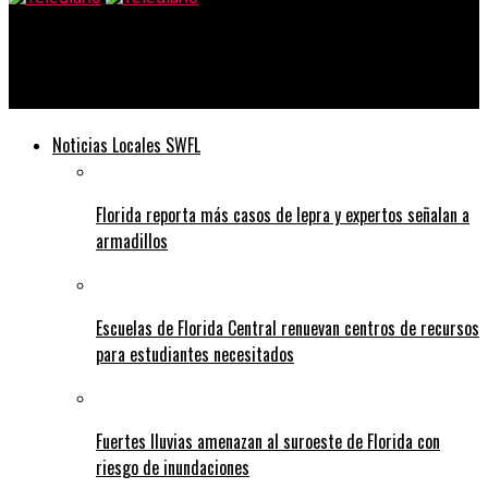
Telediario
Talibanes se apoderan de octava ciudad en Afganistán
Noticias Locales SWFL
Florida reporta más casos de lepra y expertos señalan a
armadillos
Escuelas de Florida Central renuevan centros de recursos
para estudiantes necesitados
Fuertes lluvias amenazan al suroeste de Florida con
riesgo de inundaciones