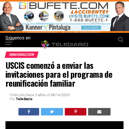
Siguenos en
INMIGRACION
USCIS comenzó a enviar las
invitaciones para el programa de
reunificación familiar
Publicado
hace 3 años
el
08/14/2023
Por
Telediario