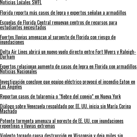
Noticias Locales SWFL
Florida reporta más casos de lepra y expertos señalan a armadillos
Escuelas de Florida Central renuevan centros de recursos para
estudiantes necesitados
Fuertes lluvias amenazan al suroeste de Florida con riesgo de
inundaciones
Delta Air Lines abrirá un nuevo vuelo directo entre Fort Myers y Raleigh-
Durham
Expertos relacionan aumento de casos de lepra en Florida con armadillos
Noticias Nacionales
Investigación concluye que equipo eléctrico provocó el incendio Eaton en
Los Ángeles
Reportan casos de tularemia o “fiebre del conejo” en Nueva York
Diálogo sobre Venezuela respaldado por EE. UU. inicia sin María Corina
Machado
Potente tormenta amenaza al noreste de EE. UU. con inundaciones
repentinas y lluvias extremas
Violento tornado causa destrucción en Wisconsin y deja miles sin