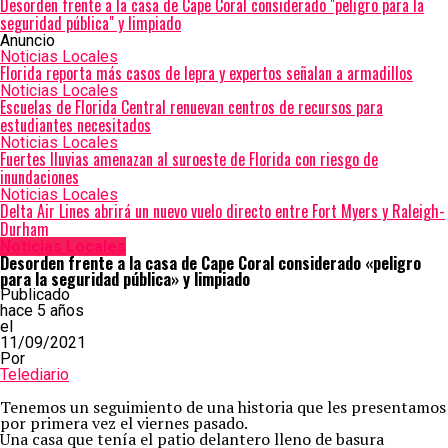
Desorden frente a la casa de Cape Coral considerado "peligro para la
seguridad pública" y limpiado
Anuncio
Noticias Locales
Florida reporta más casos de lepra y expertos señalan a armadillos
Noticias Locales
Escuelas de Florida Central renuevan centros de recursos para
estudiantes necesitados
Noticias Locales
Fuertes lluvias amenazan al suroeste de Florida con riesgo de
inundaciones
Noticias Locales
Delta Air Lines abrirá un nuevo vuelo directo entre Fort Myers y Raleigh-
Durham
Noticias Locales
Desorden frente a la casa de Cape Coral considerado «peligro
para la seguridad pública» y limpiado
Publicado
hace 5 años
el
11/09/2021
Por
Telediario
Tenemos un seguimiento de una historia que les presentamos
por primera vez el viernes pasado.
Una casa que tenía el patio delantero lleno de basura