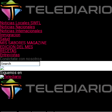
Noticias Locales SWFL
Noticias Nacionales
Noticias Internacionales
Inmigracion
Salud
MIS SABORES MAGAZINE
EDICION DEL MES
RECETAS
Entrevistas
Conéctate con nosotros
Siguenos en
Telediario
Desorden frente a la casa de Cape Coral considerado «peligro
para la seguridad pública» y limpiado