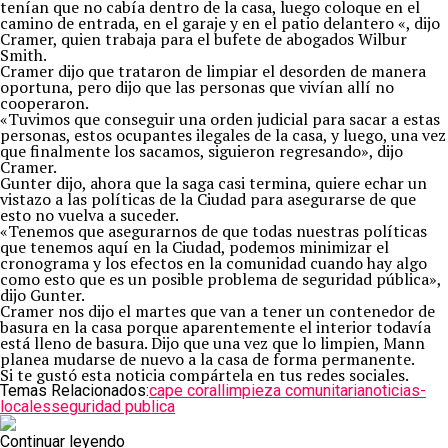
tenían que no cabía dentro de la casa, luego coloque en el
camino de entrada, en el garaje y en el patio delantero «, dijo
Cramer, quien trabaja para el bufete de abogados Wilbur
Smith.
Cramer dijo que trataron de limpiar el desorden de manera
oportuna, pero dijo que las personas que vivían allí no
cooperaron.
«Tuvimos que conseguir una orden judicial para sacar a estas
personas, estos ocupantes ilegales de la casa, y luego, una vez
que finalmente los sacamos, siguieron regresando», dijo
Cramer.
Gunter dijo, ahora que la saga casi termina, quiere echar un
vistazo a las políticas de la Ciudad para asegurarse de que
esto no vuelva a suceder.
«Tenemos que asegurarnos de que todas nuestras políticas
que tenemos aquí en la Ciudad, podemos minimizar el
cronograma y los efectos en la comunidad cuando hay algo
como esto que es un posible problema de seguridad pública»,
dijo Gunter.
Cramer nos dijo el martes que van a tener un contenedor de
basura en la casa porque aparentemente el interior todavía
está lleno de basura. Dijo que una vez que lo limpien, Mann
planea mudarse de nuevo a la casa de forma permanente.
Si te gustó esta noticia compártela en tus redes sociales.
Temas Relacionados:
cape coral
limpieza comunitaria
noticias-
locales
seguridad publica
Continuar leyendo