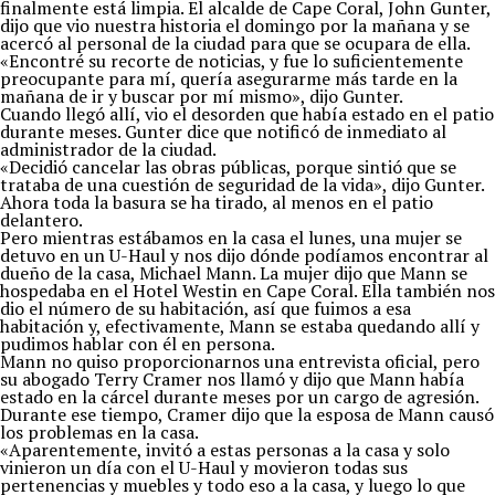
finalmente está limpia. El alcalde de Cape Coral, John Gunter,
dijo que vio nuestra historia el domingo por la mañana y se
acercó al personal de la ciudad para que se ocupara de ella.
«Encontré su recorte de noticias, y fue lo suficientemente
preocupante para mí, quería asegurarme más tarde en la
mañana de ir y buscar por mí mismo», dijo Gunter.
Cuando llegó allí, vio el desorden que había estado en el patio
durante meses. Gunter dice que notificó de inmediato al
administrador de la ciudad.
«Decidió cancelar las obras públicas, porque sintió que se
trataba de una cuestión de seguridad de la vida», dijo Gunter.
Ahora toda la basura se ha tirado, al menos en el patio
delantero.
Pero mientras estábamos en la casa el lunes, una mujer se
detuvo en un U-Haul y nos dijo dónde podíamos encontrar al
dueño de la casa, Michael Mann. La mujer dijo que Mann se
hospedaba en el Hotel Westin en Cape Coral. Ella también nos
dio el número de su habitación, así que fuimos a esa
habitación y, efectivamente, Mann se estaba quedando allí y
pudimos hablar con él en persona.
Mann no quiso proporcionarnos una entrevista oficial, pero
su abogado Terry Cramer nos llamó y dijo que Mann había
estado en la cárcel durante meses por un cargo de agresión.
Durante ese tiempo, Cramer dijo que la esposa de Mann causó
los problemas en la casa.
«Aparentemente, invitó a estas personas a la casa y solo
vinieron un día con el U-Haul y movieron todas sus
pertenencias y muebles y todo eso a la casa, y luego lo que