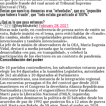
un posible fraude del cual acusó al Tribunal Supremo
Electoral (TSE).
Decían que nuestras denuncias eran “infundadas”, que era “imposible
que hubiera fraude”, que “todo estaba garantizado al 100%”
¿Qué es lo que pasa entonces?
— 🇸🇻 (@nayibbukele)
February 28, 2021
Horas más tarde, en conferencia de prensa antes de emitir su
voto, Bukele insistió en el tema, pero evitó hablar de «fraude».
En cambio, aludió a «irregularidades generalizadas, no
intencionales y también intencionales».
La jefe de la misión de observadores de la OEA, María Eugenia
Vidal, destacó a media jornada que la contienda se
desarrollaba «en paz, en tranquilidad», y celebró la
participación de los electores en un contexto de pandemia.
Consolidación del poder
De 10 partidos contendientes, los salvadoreños votaron para
elegir los 84 diputados a la Asamblea Legislativa, autoridades
de 262 alcaldías y 20 diputados al Parlamento
Centroamericano, una instancia de la integración regional.
Las encuestas presagian el fin del control que desde 2018
mantienen en el Congreso la derechista Alianza Republicana
Nacionalista (Arena) y el exguerrillero Frente Farabundo
Martí para la Liberación Nacional (FMLN, izquierda).
Esos partidos dominaron la política de El Salvador desde los
acuerdos de paz de 1992 que pusieron fin a 12 años de guerra
civil. Hasta que Bukele, de 39 años, llegó al poder en 2019