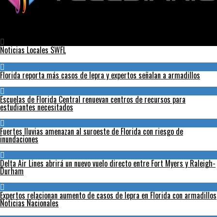
Telediario
El Salvador realizó elecciones que podrían dar mayoría a Bukele
en el Congreso
Noticias Locales SWFL
Florida reporta más casos de lepra y expertos señalan a armadillos
Escuelas de Florida Central renuevan centros de recursos para
estudiantes necesitados
Fuertes lluvias amenazan al suroeste de Florida con riesgo de
inundaciones
Delta Air Lines abrirá un nuevo vuelo directo entre Fort Myers y Raleigh-
Durham
Expertos relacionan aumento de casos de lepra en Florida con armadillos
Noticias Nacionales