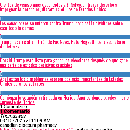
Cientos de venezolanos deportados a El Salvador tienen derecho a
impugnar la detención, dictamina el juez de Estados Unidos
Los canadienses se unieron contra Trump, pero están divididos sobre
casi todo lo demás
Trump recurre al anfitrión de Fox News, Pete Hegseth, para secretario
de defensa
Donald Trump está listo para ganar las elecciones después de que gane
una serie de estados decisivos cruciales
Aquí están los 5 problemas económicos más importantes de Estados
Unidos para los votantes
Comienza la votación anticipada en Florida. Aquí es donde puedes ir en el
suroeste de Florida
1 Comentario
1 Comentario
Thomaswes
03/10/2025 at 11:09 AM
canadian discount pharmacy
https://expresscanadapharm.com/#
legitimate canadian