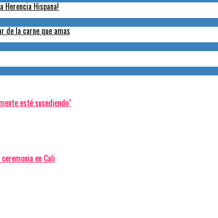
la Herencia Hispana!
tar de la carne que amas
almente esté sucediendo"
a ceremonia en Cali