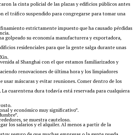
on la cinta policial de las plazas y edificios públicos antes
aron el tráfico suspendido para congregarse para tomar una
onfinamiento estrictamente impuesto que ha causado pérdidas
ncia.
 y ha golpeado su economía manufacturera y exportadora,
dificios residenciales para que la gente salga durante unas
Xin.
venida al Shanghai con el que estamos familiarizados y
haciendo renovaciones de última hora y los limpiadores
ue usar máscaras y evitar reuniones. Comer dentro de los
s. La cuarentena dura todavía está reservada para cualquiera
costo.
onal y económico muy significativo”.
idumbre”.
rededores, se muestra cauteloso.
r los salarios y el alquiler. Al menos a partir de la
o estoy seguro de que muchas empresas o la gente pueda