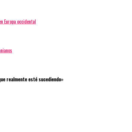
en Europa occidental
anianos
 que realmente esté sucediendo»