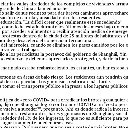
 las vallas alrededor de los complejos de viviendas y arrancar
 grande de China a la medianoche.
itió salir de sus recintos para dar breves caminatas aprovech
sación de cautela y ansiedad entre los residentes.
educación. “Es difícil creer que realmente esté sucediendo”.
, como lo ha estado durante los últimos dos meses bajo un c
n por acceder a alimentos o recibir atención médica de emerge
as protestas dentro de la ciudad de 25 millones de habitantes
mundo y desaceleró el comercio internacional.
 del miércoles, cuando se eliminen los pases emitidos por los e
n volver a trabajar.
o a los periodistas la portavoz del gobierno de Shanghái, Yin 
 esfuerzo, y debemos apreciarlo y protegerlo, y darle la bien
o marinado estaba reabasteciendo los estantes, un bar estaba 
personas en áreas de bajo riesgo. Los residentes aún tendrán q
% de su capacidad. Los gimnasios reabrirán más tarde.
 tomar el transporte público e ingresar a los lugares público
política de «cero COVID» para erradicar los brotes a cualquier 
, dijo que Shanghái logró controlar el COVID a un “costo pers
vuelva a suceder?”, preguntó. “Ahí es donde radica la incert
ue opera restaurantes, bares y gimnasios en Shanghái y sus al
dedor del 5% de los ingresos, lo que no es suficiente para paga
lugar finalmente pueden irse a casa.
ijo Pearson. “Solo espero que no sea a costa de más brotes. N