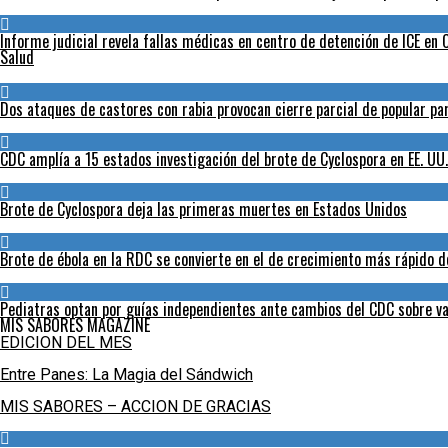
Informe judicial revela fallas médicas en centro de detención de ICE en C
Salud
Dos ataques de castores con rabia provocan cierre parcial de popular p
CDC amplía a 15 estados investigación del brote de Cyclospora en EE. UU.
Brote de Cyclospora deja las primeras muertes en Estados Unidos
Brote de ébola en la RDC se convierte en el de crecimiento más rápido de
Pediatras optan por guías independientes ante cambios del CDC sobre va
MIS SABORES MAGAZINE
EDICION DEL MES
Entre Panes: La Magia del Sándwich
MIS SABORES – ACCION DE GRACIAS