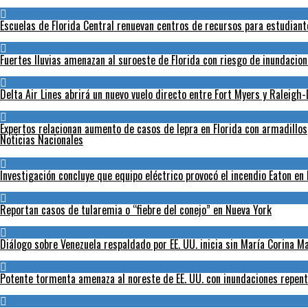
Escuelas de Florida Central renuevan centros de recursos para estudian
Fuertes lluvias amenazan al suroeste de Florida con riesgo de inundacio
Delta Air Lines abrirá un nuevo vuelo directo entre Fort Myers y Raleig
Expertos relacionan aumento de casos de lepra en Florida con armadillos
Noticias Nacionales
Investigación concluye que equipo eléctrico provocó el incendio Eaton en
Reportan casos de tularemia o “fiebre del conejo” en Nueva York
Diálogo sobre Venezuela respaldado por EE. UU. inicia sin María Corina 
Potente tormenta amenaza al noreste de EE. UU. con inundaciones repent