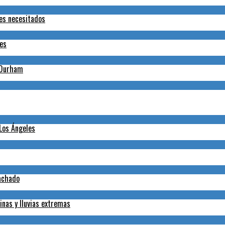
tes necesitados
nes
h-Durham
 Los Ángeles
Machado
inas y lluvias extremas