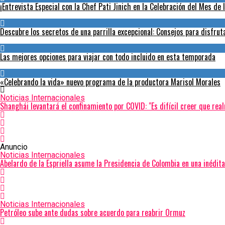
¡Entrevista Especial con la Chef Pati Jinich en la Celebración del Mes de 
Descubre los secretos de una parrilla excepcional: Consejos para disfru
Las mejores opciones para viajar con todo incluido en esta temporada
«Celebrando la vida» nuevo programa de la productora Marisol Morales
Noticias Internacionales
Shanghái levantará el confinamiento por COVID: "Es difícil creer que re
Anuncio
Noticias Internacionales
Abelardo de la Espriella asume la Presidencia de Colombia en una inédit
Noticias Internacionales
Petróleo sube ante dudas sobre acuerdo para reabrir Ormuz