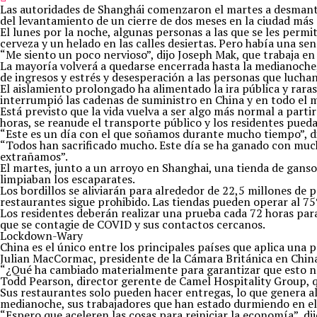
Las autoridades de Shanghái comenzaron el martes a desmantelar
del levantamiento de un cierre de dos meses en la ciudad más
El lunes por la noche, algunas personas a las que se les perm
cerveza y un helado en las calles desiertas. Pero había una sen
“Me siento un poco nervioso”, dijo Joseph Mak, que trabaja en 
La mayoría volverá a quedarse encerrada hasta la medianoche
de ingresos y estrés y desesperación a las personas que lucha
El aislamiento prolongado ha alimentado la ira pública y rar
interrumpió las cadenas de suministro en China y en todo el 
Está previsto que la vida vuelva a ser algo más normal a partir
horas, se reanude el transporte público y los residentes pueda
“Este es un día con el que soñamos durante mucho tiempo”, dij
“Todos han sacrificado mucho. Este día se ha ganado con mucho
extrañamos”.
El martes, junto a un arroyo en Shanghai, una tienda de gans
limpiaban los escaparates.
Los bordillos se aliviarán para alrededor de 22,5 millones de 
restaurantes sigue prohibido. Las tiendas pueden operar al 75
Los residentes deberán realizar una prueba cada 72 horas para
que se contagie de COVID y sus contactos cercanos.
Lockdown-Wary
China es el único entre los principales países que aplica una 
Julian MacCormac, presidente de la Cámara Británica en China
“¿Qué ha cambiado materialmente para garantizar que esto no 
Todd Pearson, director gerente de Camel Hospitality Group, q
Sus restaurantes solo pueden hacer entregas, lo que genera alre
medianoche, sus trabajadores que han estado durmiendo en el 
“Espero que aceleren las cosas para reiniciar la economía”, d