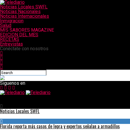
Noticias Locales SWFL
Noticias Nacionales
Noticias Internacionales
Inmigracion
Salud
MIS SABORES MAGAZINE
EDICION DEL MES
RECETAS
Entrevistas
Conéctate con nosotros
Siguenos en
Telediario
Shanghái levantará el confinamiento por COVID: «Es difícil creer
Noticias Locales SWFL
Florida reporta más casos de lepra y expertos señalan a armadillos