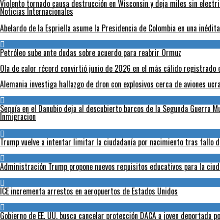
Violento tornado causa destrucción en Wisconsin y deja miles sin electr
Noticias Internacionales
Abelardo de la Espriella asume la Presidencia de Colombia en una inédit
Petróleo sube ante dudas sobre acuerdo para reabrir Ormuz
Ola de calor récord convirtió junio de 2026 en el más cálido registrado 
Alemania investiga hallazgo de dron con explosivos cerca de aviones ucr
Sequía en el Danubio deja al descubierto barcos de la Segunda Guerra 
Inmigracion
Trump vuelve a intentar limitar la ciudadanía por nacimiento tras fallo 
Administración Trump propone nuevos requisitos educativos para la ciud
ICE incrementa arrestos en aeropuertos de Estados Unidos
Gobierno de EE. UU. busca cancelar protección DACA a joven deportada po