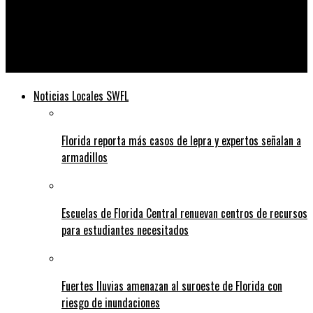
Telediario
EDUCADORES Y PADRES PREOCUPADOS POR NUEVAS
DIFICULTADES DE APRENDIZAJE
Noticias Locales SWFL
Florida reporta más casos de lepra y expertos señalan a
armadillos
Escuelas de Florida Central renuevan centros de recursos
para estudiantes necesitados
Fuertes lluvias amenazan al suroeste de Florida con
riesgo de inundaciones