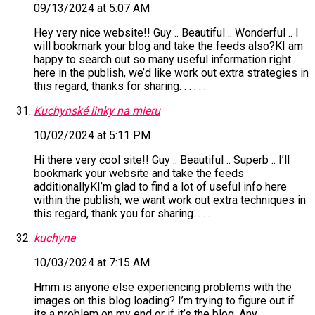
09/13/2024 at 5:07 AM
Hey very nice website!! Guy .. Beautiful .. Wonderful .. I
will bookmark your blog and take the feeds also?KI am
happy to search out so many useful information right
here in the publish, we’d like work out extra strategies in
this regard, thanks for sharing. . . . . .
Kuchynské linky na mieru
10/02/2024 at 5:11 PM
Hi there very cool site!! Guy .. Beautiful .. Superb .. I’ll
bookmark your website and take the feeds
additionallyKI’m glad to find a lot of useful info here
within the publish, we want work out extra techniques in
this regard, thank you for sharing. . . . . .
kuchyne
10/03/2024 at 7:15 AM
Hmm is anyone else experiencing problems with the
images on this blog loading? I’m trying to figure out if
its a problem on my end or if it’s the blog. Any