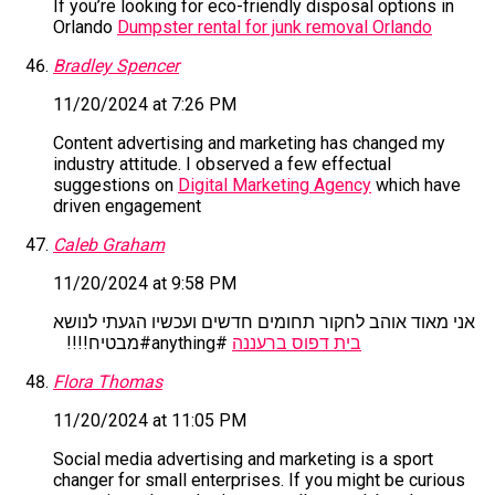
If you’re looking for eco-friendly disposal options in
Orlando
Dumpster rental for junk removal Orlando
Bradley Spencer
11/20/2024 at 7:26 PM
Content advertising and marketing has changed my
industry attitude. I observed a few effectual
suggestions on
Digital Marketing Agency
which have
driven engagement
Caleb Graham
11/20/2024 at 9:58 PM
אני מאוד אוהב לחקור תחומים חדשים ועכשיו הגעתי לנושא
בית דפוס ברעננה
מבטיח!!!! ‏#anything#
Flora Thomas
11/20/2024 at 11:05 PM
Social media advertising and marketing is a sport
changer for small enterprises. If you might be curious