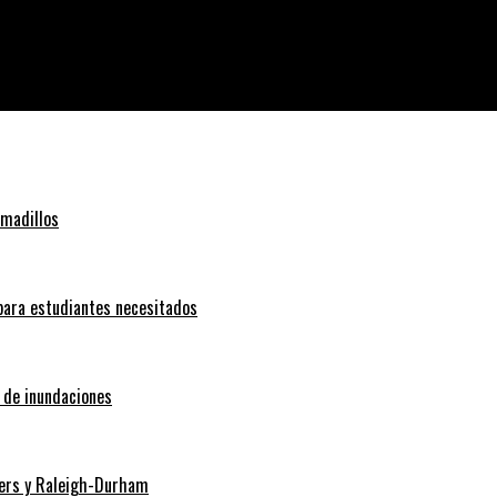
sura los refuerzos de emergencia a su territorio del Pacífico
rmadillos
 para estudiantes necesitados
o de inundaciones
Myers y Raleigh-Durham