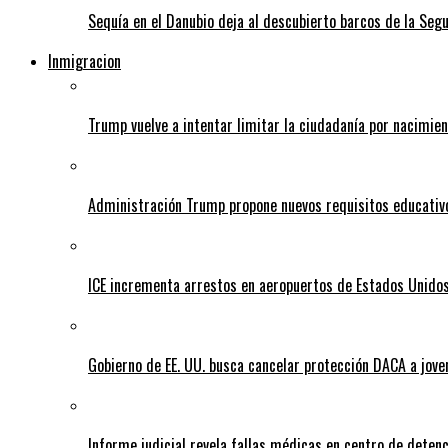
Sequía en el Danubio deja al descubierto barcos de la Se
Inmigracion
Trump vuelve a intentar limitar la ciudadanía por nacimie
Administración Trump propone nuevos requisitos educativo
ICE incrementa arrestos en aeropuertos de Estados Unido
Gobierno de EE. UU. busca cancelar protección DACA a jove
Informe judicial revela fallas médicas en centro de detenc