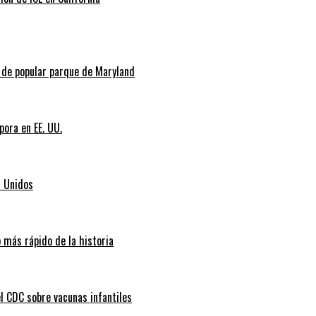
l de popular parque de Maryland
pora en EE. UU.
s Unidos
 más rápido de la historia
l CDC sobre vacunas infantiles