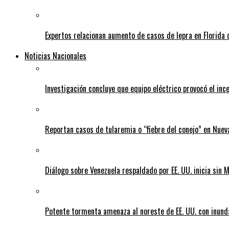
Expertos relacionan aumento de casos de lepra en Florida 
Noticias Nacionales
Investigación concluye que equipo eléctrico provocó el inc
Reportan casos de tularemia o “fiebre del conejo” en Nuev
Diálogo sobre Venezuela respaldado por EE. UU. inicia sin
Potente tormenta amenaza al noreste de EE. UU. con inund