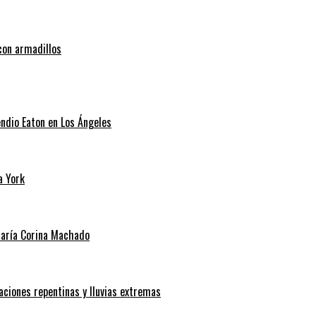
con armadillos
endio Eaton en Los Ángeles
a York
 María Corina Machado
aciones repentinas y lluvias extremas