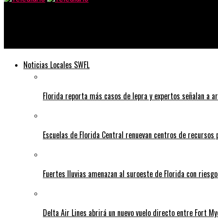
Telediario
La violencia se desata en Nueva Caledonia mientras Francia apre
Noticias Locales SWFL
Florida reporta más casos de lepra y expertos señalan a a
Escuelas de Florida Central renuevan centros de recursos
Fuertes lluvias amenazan al suroeste de Florida con riesg
Delta Air Lines abrirá un nuevo vuelo directo entre Fort 