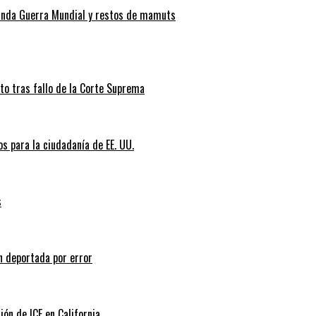
gunda Guerra Mundial y restos de mamuts
nto tras fallo de la Corte Suprema
s para la ciudadanía de EE. UU.
s
n deportada por error
ión de ICE en California