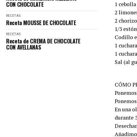
CON CHOCOLATE
1 cebolla
2 limone
RECETAS
2 choriz
Receta MOUSSE DE CHOCOLATE
1/3 estó
RECETAS
Codillo 
Receta de CREMA DE CHOCOLATE
1 cuchar
CON AVELLANAS
1 cuchar
Sal (al g
CÓMO P
Ponemos l
Ponemos 
En una ol
durante 5
Desecham
Añadimos 