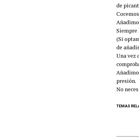
de picant
Cocemos 
Añadimos 
Siempre h
(Si opta
de añadir
Una vez q
comproba
Añadimos 
presión.
No neces
TEMAS REL