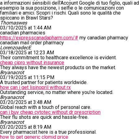
a informazioni sensibili dell’Account Google di tuo figlio, quali ad
esempio la sua posizione, i selfie o le comunicazioni con
familiari e amici. Scopri i rischi. Quali sono le qualità che
spiccano in Brawl Stars?
Thomaswes
03/10/2025 at 1:44 AM
canadian pharmacies
https://expresscanadapharm.com/#
my canadian pharmacy
canadian mail order pharmacy
LorenzoadecE
03/18/2025 at 12:23 AM
Their commitment to healthcare excellence is evident.
cheap cipro without insurance
They always have the newest products on the market.
Bryanacrot
03/19/2025 at 11:15 PM
A trusted partner for patients worldwide.
how can i get lisinopril without rx
Outstanding service, no matter where you’re located.
Bryanacrot
03/20/2025 at 3:48 AM
Global reach with a touch of personal care.
can i buy cheap cytotec without dr prescription
Their flu shots are quick and hassle-free.
Bryanacrot
03/20/2025 at 8:19 AM
Every pharmacist here is a true professional.
how to get generic clomid price