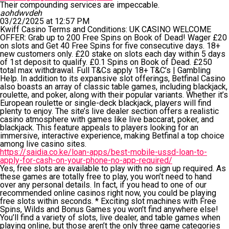
Their compounding services are impeccable.
aohdwvdeh
03/22/2025 at 12:57 PM
Kwiff Casino Terms and Conditions: UK CASINO WELCOME
OFFER: Grab up to 200 Free Spins on Book of Dead! Wager £20
on slots and Get 40 Free Spins for five consecutive days. 18+
new customers only. £20 stake on slots each day within 5 days
of 1st deposit to qualify. £0.1 Spins on Book of Dead. £250
total max withdrawal. Full T&Cs apply 18+ T&C’s | Gambling
Help. In addition to its expansive slot offerings, Betfinal Casino
also boasts an array of classic table games, including blackjack,
roulette, and poker, along with their popular variants. Whether it’s
European roulette or single-deck blackjack, players will find
plenty to enjoy. The site’s live dealer section offers a realistic
casino atmosphere with games like live baccarat, poker, and
blackjack. This feature appeals to players looking for an
immersive, interactive experience, making Betfinal a top choice
among live casino sites.
https://saidia.co.ke/loan-apps/best-mobile-ussd-loan-to-
apply-for-cash-on-your-phone-no-app-required/
Yes, free slots are available to play with no sign up required. As
these games are totally free to play, you won’t need to hand
over any personal details. In fact, if you head to one of our
recommended online casinos right now, you could be playing
free slots within seconds. * Exciting slot machines with Free
Spins, Wilds and Bonus Games you won’t find anywhere else!
You’ll find a variety of slots, live dealer, and table games when
playing online, but those aren’t the only three game categories