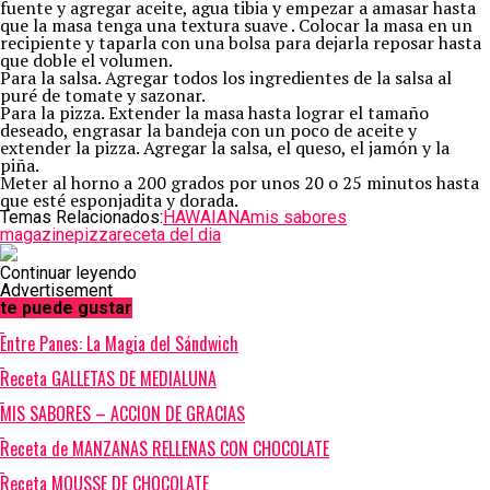
fuente y agregar aceite, agua tibia y empezar a amasar hasta
que la masa tenga una textura suave . Colocar la masa en un
recipiente y taparla con una bolsa para dejarla reposar hasta
que doble el volumen.
Para la salsa. Agregar todos los ingredientes de la salsa al
puré de tomate y sazonar.
Para la pizza. Extender la masa hasta lograr el tamaño
deseado, engrasar la bandeja con un poco de aceite y
extender la pizza. Agregar la salsa, el queso, el jamón y la
piña.
Meter al horno a 200 grados por unos 20 o 25 minutos hasta
que esté esponjadita y dorada.
Temas Relacionados:
HAWAIANA
mis sabores
magazine
pizza
receta del dia
Continuar leyendo
Advertisement
te puede gustar
Entre Panes: La Magia del Sándwich
Receta GALLETAS DE MEDIALUNA
MIS SABORES – ACCION DE GRACIAS
Receta de MANZANAS RELLENAS CON CHOCOLATE
Receta MOUSSE DE CHOCOLATE