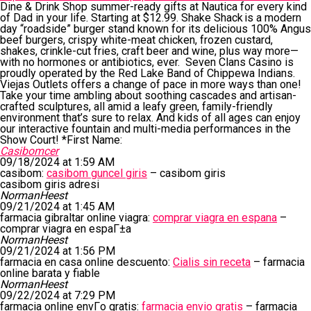
Dine & Drink Shop summer-ready gifts at Nautica for every kind
of Dad in your life. Starting at $12.99. Shake Shack is a modern
day “roadside” burger stand known for its delicious 100% Angus
beef burgers, crispy white-meat chicken, frozen custard,
shakes, crinkle-cut fries, craft beer and wine, plus way more—
with no hormones or antibiotics, ever. Seven Clans Casino is
proudly operated by the Red Lake Band of Chippewa Indians.
Viejas Outlets offers a change of pace in more ways than one!
Take your time ambling about soothing cascades and artisan-
crafted sculptures, all amid a leafy green, family-friendly
environment that’s sure to relax. And kids of all ages can enjoy
our interactive fountain and multi-media performances in the
Show Court! *First Name:
Casibomcer
09/18/2024 at 1:59 AM
casibom:
casibom guncel giris
– casibom giris
casibom giris adresi
NormanHeest
09/21/2024 at 1:45 AM
farmacia gibraltar online viagra:
comprar viagra en espana
–
comprar viagra en espaГ±a
NormanHeest
09/21/2024 at 1:56 PM
farmacia en casa online descuento:
Cialis sin receta
– farmacia
online barata y fiable
NormanHeest
09/22/2024 at 7:29 PM
farmacia online envГ­o gratis:
farmacia envio gratis
– farmacia