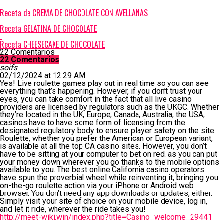
Receta de CREMA DE CHOCOLATE CON AVELLANAS
Receta GELATINA DE CHOCOLATE
Receta CHEESECAKE DE CHOCOLATE
22 Comentarios
22 Comentarios
soifs
02/12/2024 at 12:29 AM
Yes! Live roulette games play out in real time so you can see
everything that’s happening. However, if you don’t trust your
eyes, you can take comfort in the fact that all live casino
providers are licensed by regulators such as the UKGC. Whether
they’re located in the UK, Europe, Canada, Australia, the USA,
casinos have to have some form of licensing from the
designated regulatory body to ensure player safety on the site.
Roulette, whether you prefer the American or European variant,
is available at all the top CA casino sites. However, you don’t
have to be sitting at your computer to bet on red, as you can put
your money down wherever you go thanks to the mobile options
available to you. The best online California casino operators
have spun the proverbial wheel while reinventing it, bringing you
on-the-go roulette action via your iPhone or Android web
browser. You don’t need any app downloads or updates, either.
Simply visit your site of choice on your mobile device, log in,
and let it ride, wherever the ride takes you!
http://meet-wiki.win/index.php?title=Casino_welcome_29441