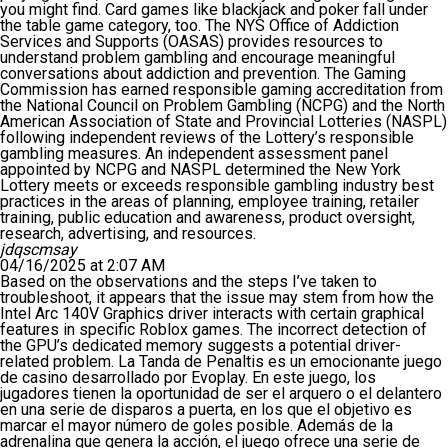
you might find. Card games like blackjack and poker fall under
the table game category, too. The NYS Office of Addiction
Services and Supports (OASAS) provides resources to
understand problem gambling and encourage meaningful
conversations about addiction and prevention. The Gaming
Commission has earned responsible gaming accreditation from
the National Council on Problem Gambling (NCPG) and the North
American Association of State and Provincial Lotteries (NASPL)
following independent reviews of the Lottery’s responsible
gambling measures. An independent assessment panel
appointed by NCPG and NASPL determined the New York
Lottery meets or exceeds responsible gambling industry best
practices in the areas of planning, employee training, retailer
training, public education and awareness, product oversight,
research, advertising, and resources.
jdqscmsay
04/16/2025 at 2:07 AM
Based on the observations and the steps I’ve taken to
troubleshoot, it appears that the issue may stem from how the
Intel Arc 140V Graphics driver interacts with certain graphical
features in specific Roblox games. The incorrect detection of
the GPU’s dedicated memory suggests a potential driver-
related problem. La Tanda de Penaltis es un emocionante juego
de casino desarrollado por Evoplay. En este juego, los
jugadores tienen la oportunidad de ser el arquero o el delantero
en una serie de disparos a puerta, en los que el objetivo es
marcar el mayor número de goles posible. Además de la
adrenalina que genera la acción, el juego ofrece una serie de