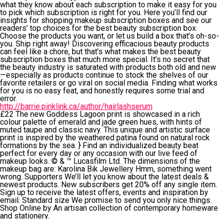
what they know about each subscription to make it easy for you
to pick which subscription is right for you. Here you’ll find our
insights for shopping makeup subscription boxes and see our
readers’ top choices for the best beauty subscription box.
Choose the products you want, or let us build a box that’s oh-so-
you. Ship right away! Discovering efficacious beauty products
can feel like a chore, but that’s what makes the best beauty
subscription boxes that much more special. It’s no secret that
the beauty industry is saturated with products both old and new
—especially as products continue to stock the shelves of our
favorite retailers or go viral on social media. Finding what works
for you is no easy feat, and honestly requires some trial and
error.
http://barrie.pinklink.ca/author/hairlashserum
£22 The new Goddess Lagoon print is showcased in a rich
colour palette of emerald and jade green hues, with hints of
muted taupe and classic navy. This unique and artistic surface
print is inspired by the weathered patina found on natural rock
formations by the sea. } Find an individualized beauty beat
perfect for every day or any occasion with our live feed of
makeup looks. © & ™ Lucasfilm Ltd. The dimensions of the
makeup bag are: Karolina Bik Jewellery Hmm, something went
wrong. Supporters We’ll let you know about the latest deals &
newest products. New subscribers get 20% off any single item.
Sign up to receive the latest offers, events and inspiration by
email. Standard size We promise to send you only nice things.
Shop Online by An artisan collection of contemporary homeware
and stationery.