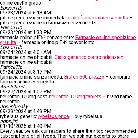
online envГ­o gratis
EdisonTib
09/23/2024 at 6:18 AM
pillole per erezione immediata:
cialis farmacia senza ricetta
–
pillole per erezione in farmacia senza ricetta
EdisonTib
09/23/2024 at 1:33 PM
farmacia online piГ№ conveniente:
Farmacie on line spedizione
gratuita
– farmacia online piГ№ conveniente
EdisonTib
09/24/2024 at 4:01 AM
farmacie online affidabili:
Cialis generico controindicazioni
–
farmacie online affidabili
PatrickTiz
09/24/2024 at 8:17 PM
farmacia online senza ricetta:
Brufen 600 prezzo
– comprare
farmaci online con ricetta
Arnoldbrort
09/27/2024 at 1:07 PM
neurontin 100mg cost:
neurontin 100mg tablets
– brand name
neurontin
Josephroaky
09/29/2024 at 4:49 PM
rybelsus generic:
rybelsus price
– buy rybelsus
ndblxjiri
01/10/2025 at 1:40 PM
Every year, we ask our readers to share their top recommended
subscriptions of all types. Then we ask our experts to share