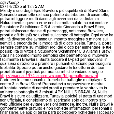
cqsvfxkhp
02/14/2025 at 12:35 AM
Mandy è uno degli Epic Brawlers più equilibrati di Brawl Stars.
Sparando caramelle dal suo potente distributore di caramelle,
potrai infliggere molti danni agli avversari dalla distanza.
Naturalmente, questo eroe non ha molta salute su cui contare.
Scuoiatore Skinthinner C B Allarmis Giocando a Brawl Stars,
potrai sbloccare decine di personaggi, noti come Brawlers,
pronti a offrirti più soluzioni sul campo di battaglia. Ogni eroe ha
abilità diverse che avranno un impatto maggiore o minore sui
nemici, a seconda della modalità di gioco scelta. Tuttavia, potrai
sempre contare sui migliori eroi del gioco per aumentare le tue
possibilità di vittoria. Scuoiatore Skinthinner C B Allarmis Brawl
Stars ha comandi molto semplici che permettono di muovere
facilmente i Brawlers. Basta toccare il D-pad per muoversi in
qualsiasi direzione e premere i pulsanti di azione per eseguire
le abilità. Spesso potrai anche guidare la traiettoria dei tuoi
proiettili con il joystick per assicurarti che vadano a segno.
http://enarinan1974.iamarrows.com/https-nulls-brawl-it
Godetevi le emozionanti e frenetiche battaglie multiplayer 3
contro 3 in Brawl Stars! Preparatevi a sopravvivere mentre
affrontate ondate di nemici pronti a prendere la vostra vita in
un’intensa battaglia di 3 minuti. APK NULL’S BRAWL Sì, Null’s
Brawl è sicuro da utilizzare. Tuttavia, poiché si tratta di una mod
non ufficiale, ti consigliamo di scaricarla solo dal nostro sito
web ufficiale per evitare versioni dannose. Inoltre, Null’s Brawl è
completamente gratuito e non richiede informazioni personali o
finanziarie. Le app di terze parti potrebbero richiedere l’accesso