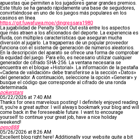
apuestas que permiten a los jugadores ganar grandes premios.
Este título se ha ganado rápidamente una base de seguidores,
convirtiéndose en uno de los juegos más populares en los
casinos en línea.
https://git.fuwafuwa.moe/dingressara1980
La jugabilidad de Penalty Shoot Out está entre los aspectos
que más atraen a los aficionados del deporte. La experiencia es
fluida, con múltiples características que aseguran mucha
diversión al jugarlo. La tragaperras de un popular proveedor
funciona con el sistema de generación de números aleatorios.
En la descripción del aparato se ofrece una forma de comprobar
la equidad del juego. Para ello, es necesario utilizar cualquier
generador de cifrado SHA-256. La ventana necesaria se
encuentra en el bloque «Historial». La información de la pestaña
«Cadena de validación» debe transferirse a la sección «Datos»
del generador. A continuación, seleccione la opción «Generar» y
busque el código que corresponde al cifrado de una ronda
determinada.
pokerstars
05/22/2026 at 7:40 AM
Thanks for ones marvelous posting! I definitely enjoyed reading
it, you’re a great author. I will always bookmark your blog and will
come back in the foreseeable future. I want to encourage
yourself to continue your great job, have a nice holiday
weekend!
peso888
05/26/2026 at 8:26 AM
Excellent blog right here! Additionally your website quite a bit