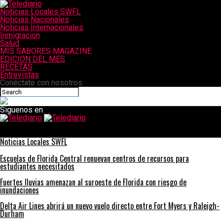
Noticias Locales SWFL
Noticias Nacionales
Noticias Internacionales
Inmigracion
Salud
MIS SABORES MAGAZINE
EDICION DEL MES
RECETAS
Entrevistas
Conéctate con nosotros
Siguenos en
Telediario
Receta de PIZZA HAWAIANA
Noticias Locales SWFL
Escuelas de Florida Central renuevan centros de recursos para
estudiantes necesitados
Fuertes lluvias amenazan al suroeste de Florida con riesgo de
inundaciones
Delta Air Lines abrirá un nuevo vuelo directo entre Fort Myers y Raleigh-
Durham