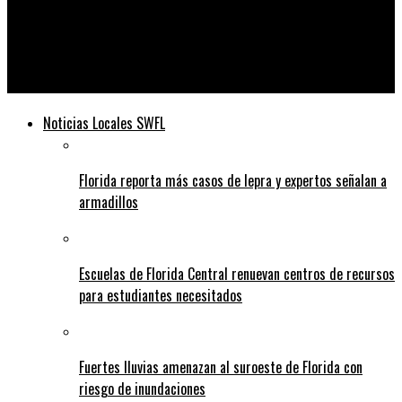
Telediario
Ron DeSantis anunció el final de su campaña con una cita de
Winston Churchill —, pero Churchill nunca lo dijo
Noticias Locales SWFL
Florida reporta más casos de lepra y expertos señalan a
armadillos
Escuelas de Florida Central renuevan centros de recursos
para estudiantes necesitados
Fuertes lluvias amenazan al suroeste de Florida con
riesgo de inundaciones