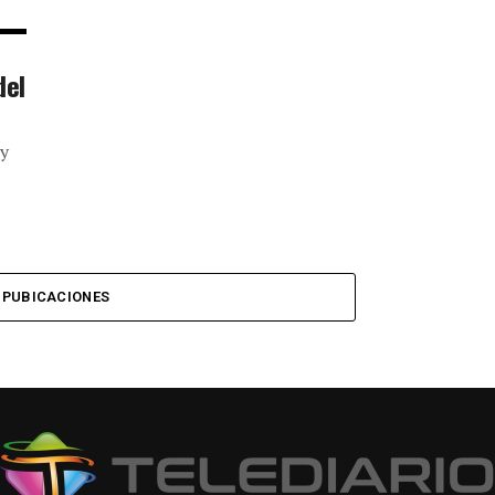
del
 y
 PUBICACIONES