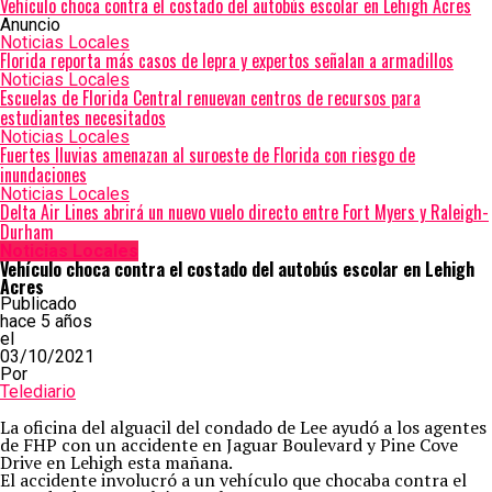
Vehículo choca contra el costado del autobús escolar en Lehigh Acres
Anuncio
Noticias Locales
Florida reporta más casos de lepra y expertos señalan a armadillos
Noticias Locales
Escuelas de Florida Central renuevan centros de recursos para
estudiantes necesitados
Noticias Locales
Fuertes lluvias amenazan al suroeste de Florida con riesgo de
inundaciones
Noticias Locales
Delta Air Lines abrirá un nuevo vuelo directo entre Fort Myers y Raleigh-
Durham
Noticias Locales
Vehículo choca contra el costado del autobús escolar en Lehigh
Acres
Publicado
hace 5 años
el
03/10/2021
Por
Telediario
La oficina del alguacil del condado de Lee ayudó a los agentes
de FHP con un accidente en Jaguar Boulevard y Pine Cove
Drive en Lehigh esta mañana.
El accidente involucró a un vehículo que chocaba contra el