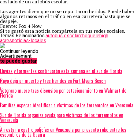
costado de un autobús escolar.
Los agentes dicen que no se reportaron heridos. Puede haber
algunos retrasos en el tráfico en esa carretera hasta que se
despeje.
Fuente: Fox 4 Now
Si te gustó esta noticia compártela en tus redes sociales.
Temas Relacionados:
autobus escolar
choque
lehigh
acres
noticias-locales
Continuar leyendo
Advertisement
te puede gustar
Lluvias y tormentas continuarán esta semana en el sur de Florida
Rayo deja un muerto y tres heridos en Fort Myers Beach
Veterano muere tras discusión por estacionamiento en Walmart de
Florida
Familias esperan identificar a víctimas de los terremotos en Venezuela
Sur de Florida organiza ayuda para víctimas de los terremotos en
Venezuela
Arrestan a cuatro policías en Venezuela por presunto robo entre los
escombros de La Guaira