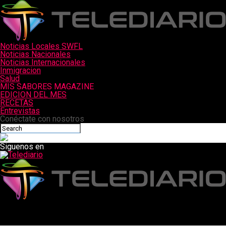
Noticias Locales SWFL
Noticias Nacionales
Noticias Internacionales
Inmigracion
Salud
MIS SABORES MAGAZINE
EDICION DEL MES
RECETAS
Entrevistas
Conéctate con nosotros
Siguenos en
Telediario
Vehículo choca contra el costado del autobús escolar en Lehigh
Acres