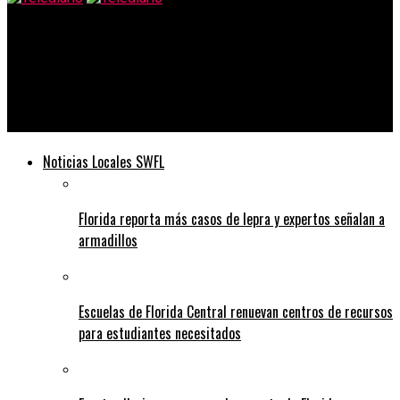
Telediario
Advertencia de salud urgente ya que la mayor de las
enfermedades contagiosas en la Tierra se detectan en Mall of
America
Noticias Locales SWFL
Florida reporta más casos de lepra y expertos señalan a
armadillos
Escuelas de Florida Central renuevan centros de recursos
para estudiantes necesitados