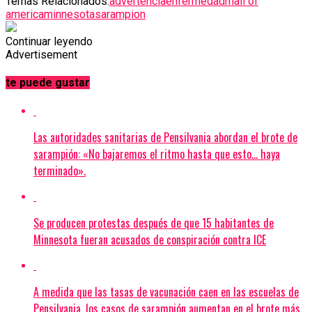
Temas Relacionados:
advertencia
enfermedad
mall of
america
minnesota
sarampion
Continuar leyendo
Advertisement
te puede gustar
Las autoridades sanitarias de Pensilvania abordan el brote de
sarampión: «No bajaremos el ritmo hasta que esto… haya
terminado».
Se producen protestas después de que 15 habitantes de
Minnesota fueran acusados de conspiración contra ICE
A medida que las tasas de vacunación caen en las escuelas de
Pensilvania, los casos de sarampión aumentan en el brote más