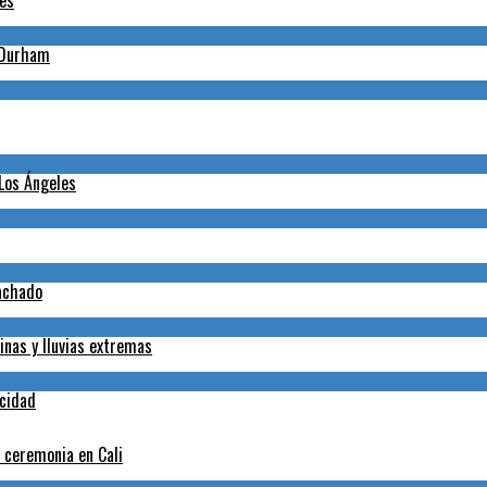
nes
h-Durham
 Los Ángeles
Machado
inas y lluvias extremas
icidad
a ceremonia en Cali