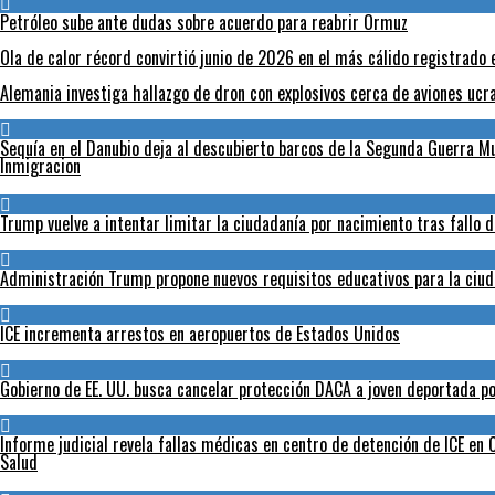
Petróleo sube ante dudas sobre acuerdo para reabrir Ormuz
Ola de calor récord convirtió junio de 2026 en el más cálido registrado 
Alemania investiga hallazgo de dron con explosivos cerca de aviones ucr
Sequía en el Danubio deja al descubierto barcos de la Segunda Guerra 
Inmigracion
Trump vuelve a intentar limitar la ciudadanía por nacimiento tras fallo 
Administración Trump propone nuevos requisitos educativos para la ciud
ICE incrementa arrestos en aeropuertos de Estados Unidos
Gobierno de EE. UU. busca cancelar protección DACA a joven deportada po
Informe judicial revela fallas médicas en centro de detención de ICE en C
Salud