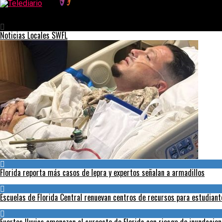
Telediario
Inmigración extiende vigencia de permiso de trabajo
Noticias Locales SWFL
Florida reporta más casos de lepra y expertos señalan a armadillos
Escuelas de Florida Central renuevan centros de recursos para estudian