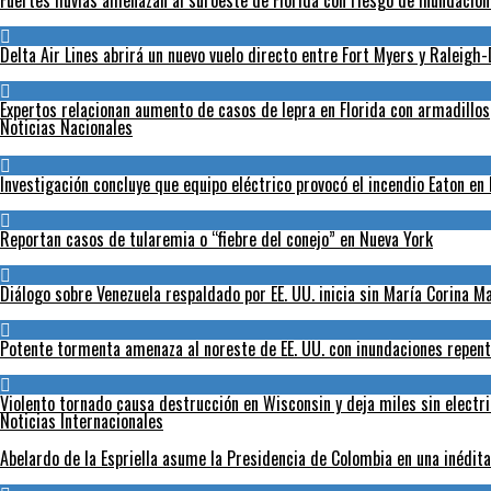
Fuertes lluvias amenazan al suroeste de Florida con riesgo de inundacio
Delta Air Lines abrirá un nuevo vuelo directo entre Fort Myers y Raleig
Expertos relacionan aumento de casos de lepra en Florida con armadillos
Noticias Nacionales
Investigación concluye que equipo eléctrico provocó el incendio Eaton en
Reportan casos de tularemia o “fiebre del conejo” en Nueva York
Diálogo sobre Venezuela respaldado por EE. UU. inicia sin María Corina 
Potente tormenta amenaza al noreste de EE. UU. con inundaciones repent
Violento tornado causa destrucción en Wisconsin y deja miles sin electr
Noticias Internacionales
Abelardo de la Espriella asume la Presidencia de Colombia en una inédit