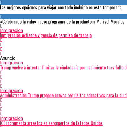
Las mejores opciones para viajar con todo incluido en esta temporada
«Celebrando la vida» nuevo programa de la productora Marisol Morales
Inmigracion
Inmigración extiende vigencia de permiso de trabajo
Anuncio
Inmigracion
Trump vuelve a intentar limitar la ciudadanía por nacimiento tras fallo 
Inmigracion
Administración Trump propone nuevos requisitos educativos para la ciud
Inmigracion
ICE incrementa arrestos en aeropuertos de Estados Unidos