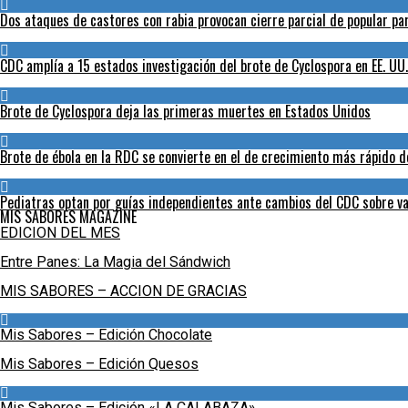
Dos ataques de castores con rabia provocan cierre parcial de popular p
CDC amplía a 15 estados investigación del brote de Cyclospora en EE. UU.
Brote de Cyclospora deja las primeras muertes en Estados Unidos
Brote de ébola en la RDC se convierte en el de crecimiento más rápido de
Pediatras optan por guías independientes ante cambios del CDC sobre va
MIS SABORES MAGAZINE
EDICION DEL MES
Entre Panes: La Magia del Sándwich
MIS SABORES – ACCION DE GRACIAS
Mis Sabores – Edición Chocolate
Mis Sabores – Edición Quesos
Mis Sabores – Edición «LA CALABAZA»