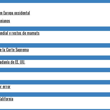
en Europa occidental
anianos
Mundial y restos de mamuts
de la Corte Suprema
adanía de EE. UU.
r error
alifornia