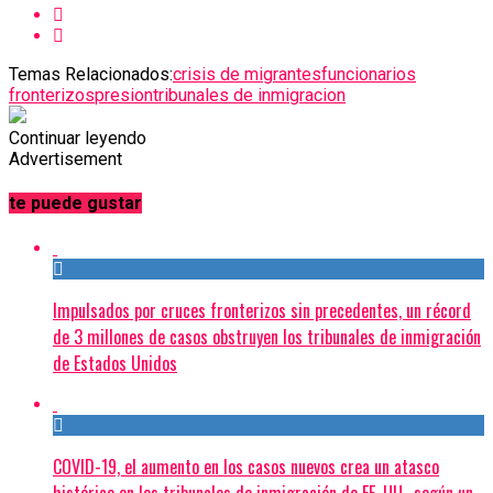
Temas Relacionados:
crisis de migrantes
funcionarios
fronterizos
presion
tribunales de inmigracion
Continuar leyendo
Advertisement
te puede gustar
Impulsados por cruces fronterizos sin precedentes, un récord
de 3 millones de casos obstruyen los tribunales de inmigración
de Estados Unidos
COVID-19, el aumento en los casos nuevos crea un atasco
histórico en los tribunales de inmigración de EE. UU., según un