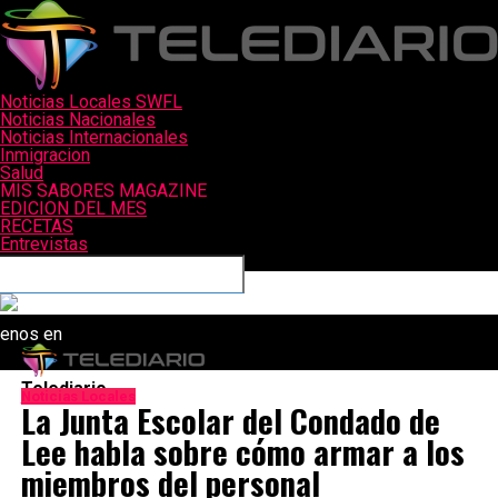
Noticias Locales SWFL
Noticias Nacionales
Noticias Internacionales
Inmigracion
Salud
MIS SABORES MAGAZINE
EDICION DEL MES
RECETAS
Entrevistas
Conéctate con nosotros
uenos en
Telediario
Noticias Locales
La Junta Escolar del Condado de
Lee habla sobre cómo armar a los
miembros del personal