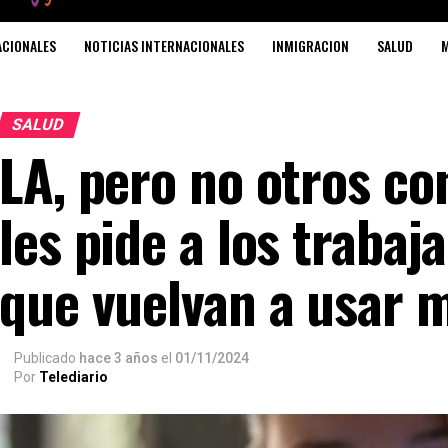
ACIONALES
NOTICIAS INTERNACIONALES
INMIGRACION
SALUD
M
SALUD
LA, pero no otros co
les pide a los trabaj
que vuelvan a usar 
Publicado
hace 3 años
el
01/11/2024
Por
Telediario