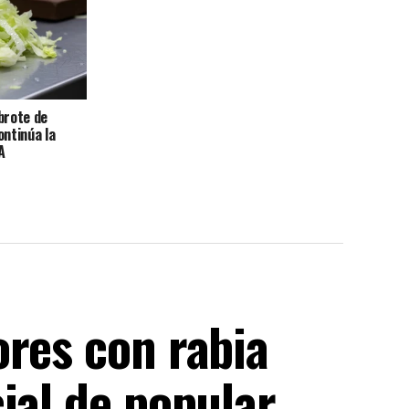
brote de
ontinúa la
A
ores con rabia
ial de popular