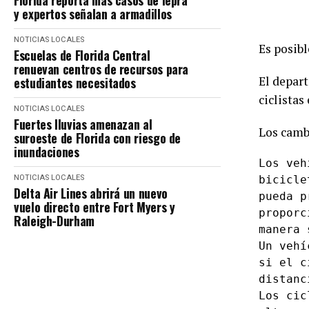
Florida reporta más casos de lepra
y expertos señalan a armadillos
NOTICIAS LOCALES
Es posib
Escuelas de Florida Central
renuevan centros de recursos para
El depart
estudiantes necesitados
ciclistas
NOTICIAS LOCALES
Fuertes lluvias amenazan al
Los cambi
suroeste de Florida con riesgo de
inundaciones
Los veh
NOTICIAS LOCALES
bicicle
Delta Air Lines abrirá un nuevo
pueda p
vuelo directo entre Fort Myers y
proporc
Raleigh-Durham
manera 
Un vehí
si el c
distanc
Los cic