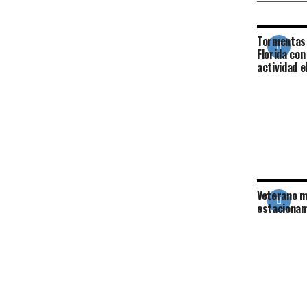
Tormentas
Florida con
actividad e
Veterano m
estacionam