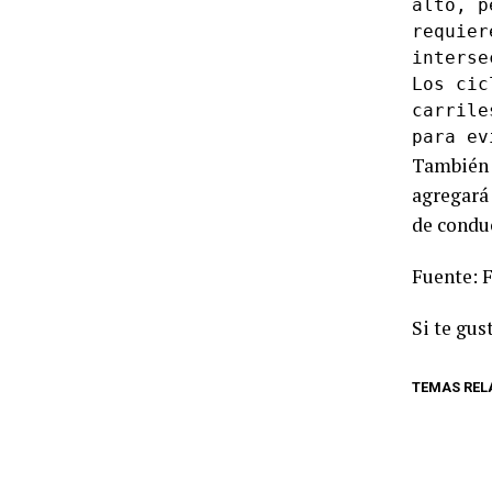
alto, p
requier
interse
Los cic
carrile
para ev
También 
agregará 
de conduc
Fuente: 
Si te gus
TEMAS REL