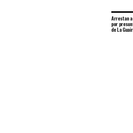
Arrestan a 
por presun
de La Guai