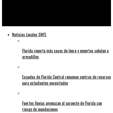
Telediario
Ocho casos confirmados de covid en la cárcel del condado de
Charlotte
Noticias Locales SWFL
Florida reporta más casos de lepra y expertos señalan a
armadillos
Escuelas de Florida Central renuevan centros de recursos
para estudiantes necesitados
Fuertes lluvias amenazan al suroeste de Florida con
riesgo de inundaciones