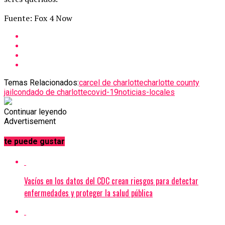
Fuente: Fox 4 Now
Temas Relacionados:
carcel de charlotte
charlotte county
jail
condado de charlotte
covid-19
noticias-locales
Continuar leyendo
Advertisement
te puede gustar
Vacíos en los datos del CDC crean riesgos para detectar
enfermedades y proteger la salud pública